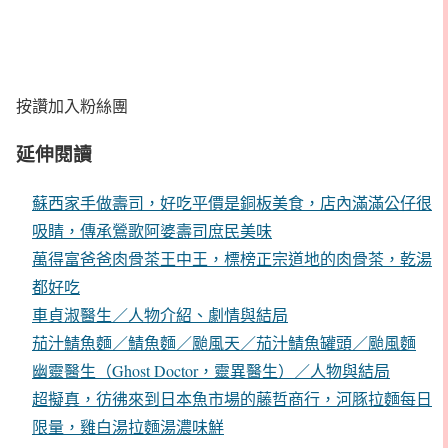
按讚加入粉絲團
延伸閱讀
蘇西家手做壽司，好吃平價是銅板美食，店內滿滿公仔很
吸睛，傳承鶯歌阿婆壽司庶民美味
萬得富爸爸肉骨茶王中王，標榜正宗道地的肉骨茶，乾湯
都好吃
車貞淑醫生／人物介紹、劇情與結局
茄汁鯖魚麵／鯖魚麵／颱風天／茄汁鯖魚罐頭／颱風麵
幽靈醫生（Ghost Doctor，靈異醫生）／人物與結局
超擬真，彷彿來到日本魚市場的藤哲商行，河豚拉麵每日
限量，雞白湯拉麵湯濃味鮮