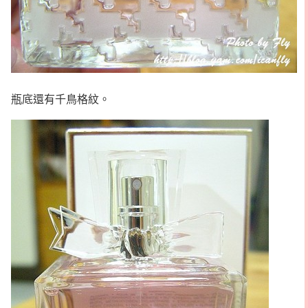
瓶底還有千鳥格紋。