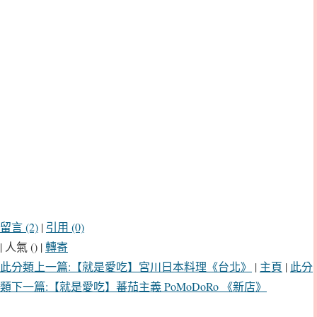
留言 (2)
|
引用 (0)
| 人氣 () |
轉寄
此分類上一篇:【就是愛吃】宮川日本料理《台北》
|
主頁
|
此分
類下一篇:【就是愛吃】蕃茄主義 PoMoDoRo 《新店》