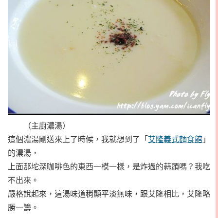
（主廚濃湯）
這個濃湯剛送來上了時候，我就想到了「
艾隆義式麵食館
」
的濃湯，
上面那坨深咖啡色的東西一模一樣，是炸過的蒜頭嗎？我吃
不出來。
嚴格說起來，這湯味道稍顯平淡無味，跟艾隆相比，艾隆略
勝一籌。