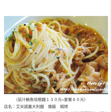
（茄汁鮪魚培根麵１３０元+套餐８０元）
店名：艾米諾義大利麵 燉飯 焗烤