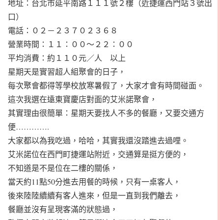
地址：台北市延平南路１１１號２樓（近捷運西門站３號出
口）
電話：０２－２３７０２３６８
營業時間：１１：００～２２：００
平均消費：約１１０元／人 以上
星期天是實習超人組聚會的日子，
每次聚會都得等學校放寒暑假了，大家才會有時間碰面。
這次我選在遠東寶慶店對面的艾米諾聚會，
其實理由很簡單：星期天要找人不多的餐廳，又要交通方
便………….
大家都以為我吃過，哈哈，其實我還沒踏進去過哩。
艾米諾位在西門町捷運站附近，交通算是挺方便的，
不知道是不是位在二樓的關係，
當天約11點50分進去用餐的時候，只有一桌客人，
後來陸陸續續有客人進來，但是一直到我們離去，
餐廳並沒有呈現客滿的狀態過，