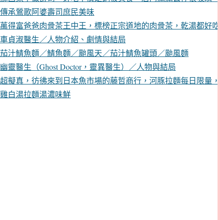
傳承鶯歌阿婆壽司庶民美味
萬得富爸爸肉骨茶王中王，標榜正宗道地的肉骨茶，乾湯都好吃
車貞淑醫生／人物介紹、劇情與結局
茄汁鯖魚麵／鯖魚麵／颱風天／茄汁鯖魚罐頭／颱風麵
幽靈醫生（Ghost Doctor，靈異醫生）／人物與結局
超擬真，彷彿來到日本魚市場的藤哲商行，河豚拉麵每日限量，
雞白湯拉麵湯濃味鮮