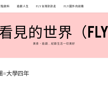
甜點飲料
追劇人生
FLY台灣趴趴走
FLY國外向前衝
見的世界（FLY'S
美食、追劇…紀錄生活一切美好
團=大學四年