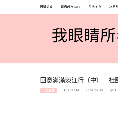
Skip
團購美食
超商超市BUY
各地美食
冰品
to
content
我眼睛所看
回意滿滿淡江行（中）－社
SUSU8824
2008-04-28
3
‧北台灣