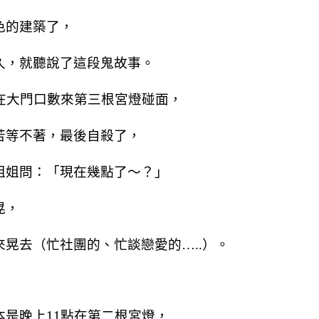
色的建築了，
久，就聽說了這段鬼故事。
在大門口數來第三根宮燈碰面，
苦等不著，最後自殺了，
姐姐問：「現在幾點了～？」
晃，
晃去（忙社團的、忙談戀愛的…..）。
是晚上11點在第二根宮燈，