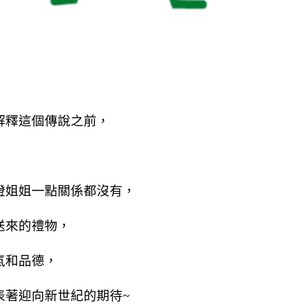
）
解釋這個傳說之前，
燈姐姐一點關係都沒有，
送來的禮物，
氣和品德，
表著迎向新世紀的期待~