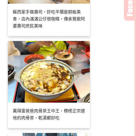
蘇西家手做壽司，好吃平價是銅板美
食，店內滿滿公仔很吸睛，傳承鶯歌阿
婆壽司庶民美味
萬得富爸爸肉骨茶王中王，標榜正宗道
地的肉骨茶，乾湯都好吃