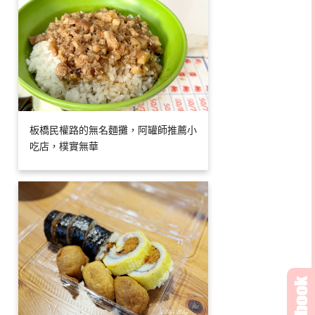
板橋民權路的無名麵攤，阿罐師推薦小
吃店，樸實無華