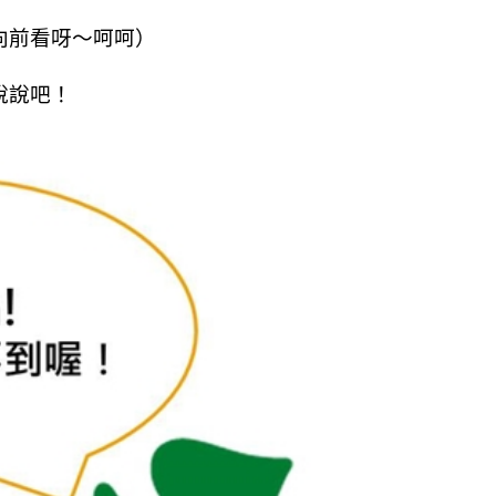
向前看呀～呵呵）
說說吧！