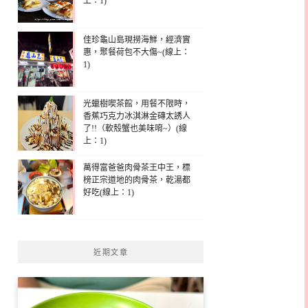
上：1)
佳珍龜山島現撈海鮮，經濟實
惠，聚餐荷包不大傷~(線上：
1)
光蠟樹喫茶館，用餐不限時，
香蕉巧克力冰淇淋金磚太誘人
了!!（軟殼蟹也美味唷~）(線
上：1)
萬得富爸爸肉骨茶王中王，標
榜正宗道地的肉骨茶，乾湯都
好吃(線上：1)
近期文章