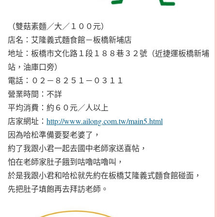
（雙菇素麵／大／１００元）
店名：艾隆義式麵食館－板橋新埔店
地址：板橋市文化路１段１８８巷３２號（近捷運板橋新埔
站，油庫口旁）
電話：０２－８２５１－０３１１
營業時間：不詳
平均消費：約６０元／人以上
店家網址：
http://www.ailong.com.tw/main5.html
因為哈松準備要娶老婆了，
約了我跟小君一起去國中老師家送喜帖，
怕在老師家肚子餓到咕嚕咕嚕叫，
於是我跟小君和哈松就先約在板橋艾隆義式麵食館碰面，
先把肚子填飽再去拜訪老師。