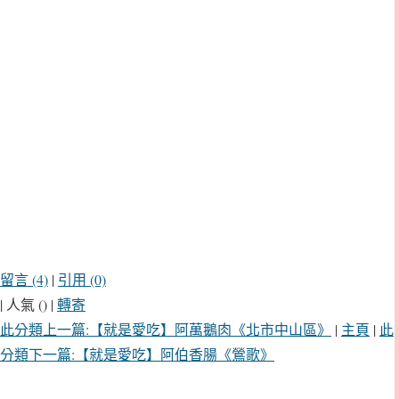
留言 (4)
|
引用 (0)
| 人氣 () |
轉寄
此分類上一篇:【就是愛吃】阿萬鵝肉《北市中山區》
|
主頁
|
此
分類下一篇:【就是愛吃】阿伯香腸《鶯歌》