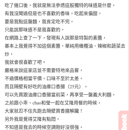
吃了幾口後，我就是無法參透這股獨特的味道是什麼，
有我沒聞過但是也不喜歡的香味，吃起來偏甜，
要是我點這盤麵，我肯定吃不完，
只能說那味道不是我喜歡的，
在網路上查了一下，發現有人說那是特製的素醬，
基本上我覺得不加這個素醬，單純用橄欖油、辣椒和蔬菜去
炒，
我就會很喜歡了吧。
嚴格來說這家店並不需要特地來品嘗，
不過價格相當平價，口味不至於太差，
而且隔壁有好吃的油庫口香腸（25元），
可以先買跟油庫口香腸當前菜，再享受一盤義大利麵，
之前跟小乖、chao和瑩一起在艾隆用餐的時候，
大家就忍不住先跑去隔壁買香腸解饞！
另外我是覺得艾隆有點悶，
不知道是我去的時候空調剛好沒很強，