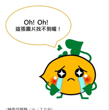
（鮪魚培根麵／小／７０元）