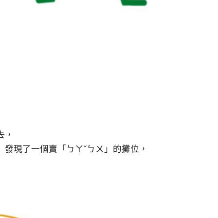
）
去，
）發現了一個賣「ㄅㄚˇㄅㄨ」的攤位，