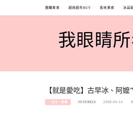
Skip
團購美食
超商超市BUY
各地美食
冰品
to
content
我眼睛所看
【就是愛吃】古早冰、阿嬤
SUSU8824
2008-04-14
‧台北、基隆