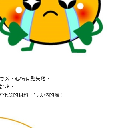
ˇㄅㄨ，心情有點失落，
好吃，
何化學的材料，很天然的唷！