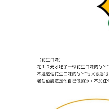
（花生口味）
花１０元才吃了一球花生口味的ㄅㄚ
不過這個花生口味的ㄅㄚˇㄅㄨ很香很
老伯伯說這是他自己做的冰，不加任