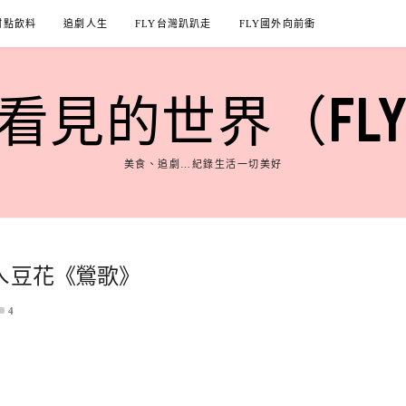
甜點飲料
追劇人生
FLY台灣趴趴走
FLY國外向前衝
見的世界（FLY'S
美食、追劇…紀錄生活一切美好
ㄟ豆花《鶯歌》
4