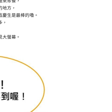
裡來聚餐，
的地方，
這慶生是最棒的嚕。
多，
見大螢幕。