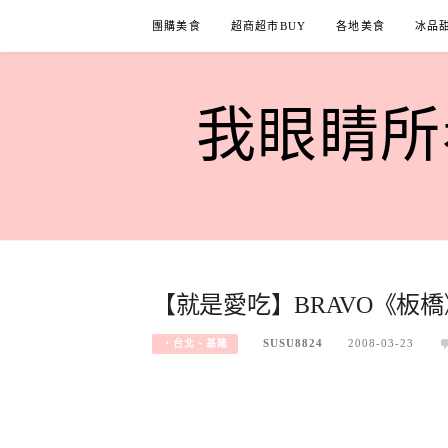
Skip
團購美食
超商超市BUY
各地美食
冰品
to
content
我眼睛所看
【就是愛吃】BRAVO《板橋
SUSU8824
2008-03-23
‧台北、基隆