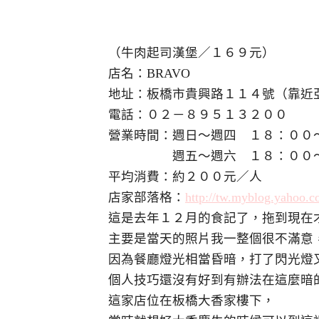
（牛肉起司漢堡／１６９元）
店名：BRAVO
地址：板橋市貴興路１１４號（靠近
電話：０２－８９５１３２００
營業時間：週日～週四 １８：００
週五～週六 １８：００～
平均消費：約２００元／人
店家部落格：
http://tw.myblog.yahoo.c
這是去年１２月的食記了，拖到現在
主要是當天的照片我一整個很不滿意
因為餐廳燈光相當昏暗，打了閃光燈
個人技巧還沒有好到有辦法在這麼暗
這家店位在板橋大香家樓下，