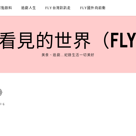
甜點飲料
追劇人生
FLY台灣趴趴走
FLY國外向前衝
見的世界（FLY'S
美食、追劇…紀錄生活一切美好
》
6