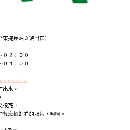
亞東捷運站３號出口）
～０２：００
０４：００
om/bravo-bar/
才出來，
，
又很死，
的餐廳拍好看的照片，呵呵。