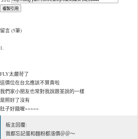
留言 (5筆)
1.
FLY太嚴苛了
這價位在台北應該不算貴啦
我們家小朋友也常對我說跟荃說的一樣
是照好了沒有
肚子好餓喔~~~~~
板主回覆:
我都忘記蛋和麵粉都漲價＠＠～