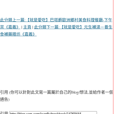
此分類上一篇:【就是愛吃】巴塔爵歐洲鄉村美食料理餐廳-下午
茶《嘉義》
|
主頁
|
此分類下一篇:【就是愛吃】元生補湯－養生
食補藥膳坊《嘉義》
引用
(你可以針對此文寫一篇屬於自己的blog/想法,並給作者一個
通告)
引用