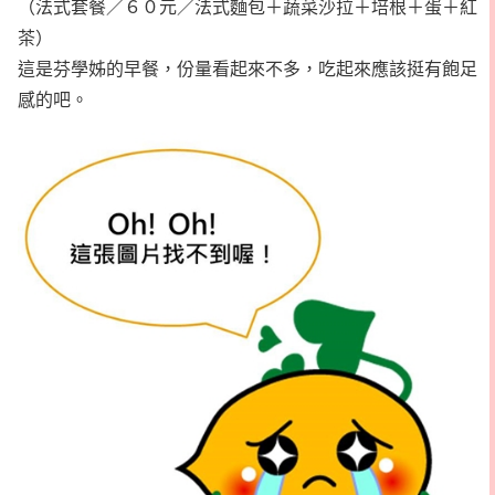
（法式套餐／６０元／法式麵包＋蔬菜沙拉＋培根＋蛋＋紅
茶）
這是芬學姊的早餐，份量看起來不多，吃起來應該挺有飽足
感的吧。