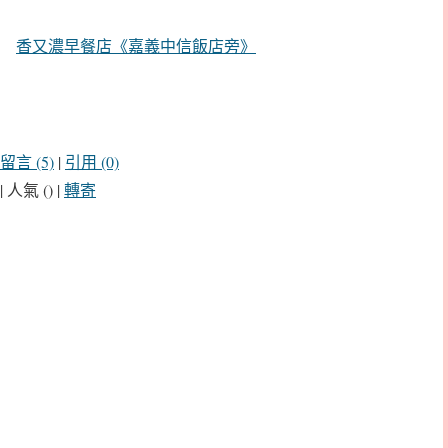
香又濃早餐店《嘉義中信飯店旁》
留言 (5)
|
引用 (0)
| 人氣 () |
轉寄