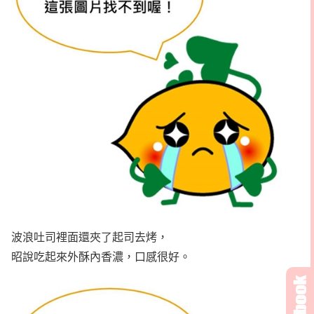
波浪吐司裡面還夾了起司去烤，
昭說吃起來外酥內香濃，口感很好。