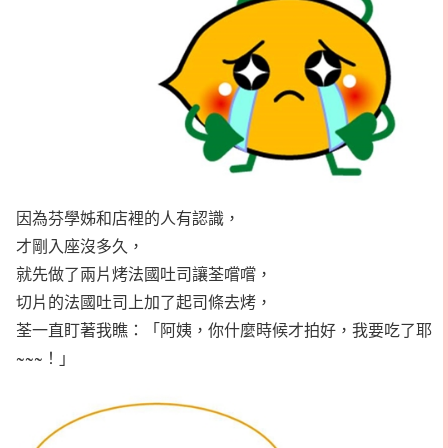
因為芬學姊和店裡的人有認識，
才剛入座沒多久，
就先做了兩片烤法國吐司讓荃嚐嚐，
切片的法國吐司上加了起司條去烤，
荃一直盯著我瞧：「阿姨，你什麼時候才拍好，我要吃了耶
~~~！」