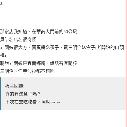
3.
那家店我知道，在華商大門前約50公尺
貝啡名店名很奇怪
老闆娘很大方，買蛋餅送筷子，買三明治送盒子(老闆娘的口頭
禪)
聽說老闆娘是宜蘭鄉親，說話有宜蘭腔
三明治、洋芋沙拉都不錯吃
板主回覆:
真的有送盒子嗎？
下次在去吃吃看，呵呵~~~~