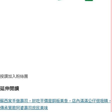
按讚加入粉絲團
延伸閱讀
蘇西家手做壽司，好吃平價是銅板美食，店內滿滿公仔很吸睛，
傳承鶯歌阿婆壽司庶民美味