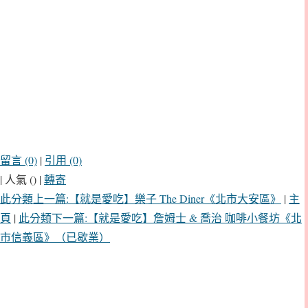
留言 (0)
|
引用 (0)
| 人氣 () |
轉寄
此分類上一篇:【就是愛吃】樂子 The Diner《北市大安區》
|
主
頁
|
此分類下一篇:【就是愛吃】詹姆士 & 喬治 咖啡小餐坊《北
市信義區》（已歇業）