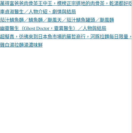
萬得富爸爸肉骨茶王中王，標榜正宗道地的肉骨茶，乾湯都好吃
車貞淑醫生／人物介紹、劇情與結局
茄汁鯖魚麵／鯖魚麵／颱風天／茄汁鯖魚罐頭／颱風麵
幽靈醫生（Ghost Doctor，靈異醫生）／人物與結局
超擬真，彷彿來到日本魚市場的藤哲商行，河豚拉麵每日限量，
雞白湯拉麵湯濃味鮮