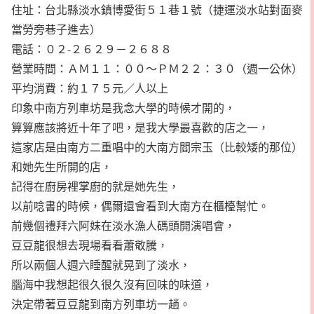
住址：台北縣淡水鎮博愛街５１巷１號（捷運淡水站對面麥
當勞旁巷子進去）
電話：０２-２６２９－２６８８
營業時間：ＡＭ１１：００～ＰＭ２２：３０（週一公休）
平均消費：約１７５元／人以上
印象中南方列車坊是我念大學的時候才開的，
算算應該將近十年了吧，是我大學最喜歡的店之一，
這家店是由南方二重唱中的大南方閻宗玉（比較矮的那位）
和她先生所開的店，
記得在廚房裡掌廚的就是她先生，
以前唸書的時候，偶爾還會看到大南方在櫃檯幫忙。
前幾個禮拜六阿妹在淡水漁人碼頭開演唱會，
豆豆龍很想去現場看看蕭敬騰，
所以兩個人週六睡醒就晃到了淡水，
腦海中我想起很久很久沒有回味的味道，
決定帶著豆豆龍到南方列車坊一趟。