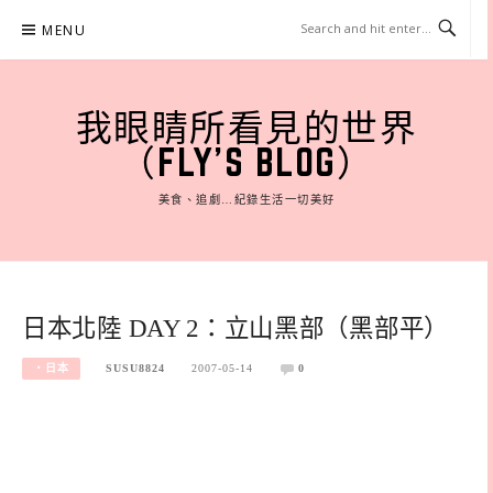
Skip
MENU
to
content
我眼睛所看見的世界
（FLY'S BLOG）
美食、追劇…紀錄生活一切美好
日本北陸 DAY 2：立山黑部（黑部平）
‧日本
SUSU8824
2007-05-14
0