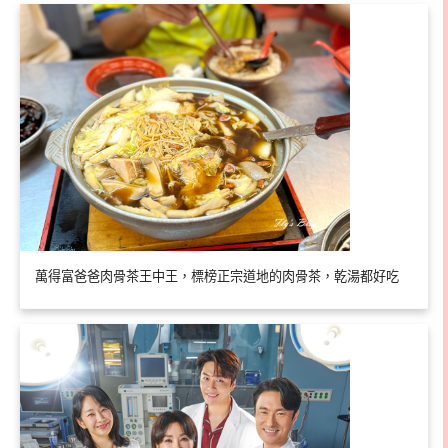
萬得富爸爸肉骨茶王中王，標榜正宗道地的肉骨茶，乾湯都好吃