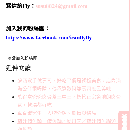
寫信給Fly：
susu8824@gmail.com
加入我的粉絲團：
https://www.facebook.com/icanflyfly
按讚加入粉絲團
延伸閱讀
蘇西家手做壽司，好吃平價是銅板美食，店內滿
滿公仔很吸睛，傳承鶯歌阿婆壽司庶民美味
萬得富爸爸肉骨茶王中王，標榜正宗道地的肉骨
茶，乾湯都好吃
車貞淑醫生／人物介紹、劇情與結局
茄汁鯖魚麵／鯖魚麵／颱風天／茄汁鯖魚罐頭／
颱風麵