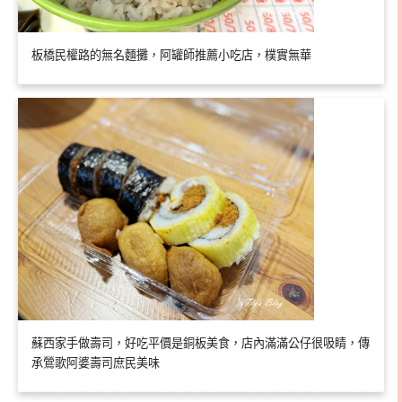
板橋民權路的無名麵攤，阿罐師推薦小吃店，樸實無華
蘇西家手做壽司，好吃平價是銅板美食，店內滿滿公仔很吸睛，傳
承鶯歌阿婆壽司庶民美味