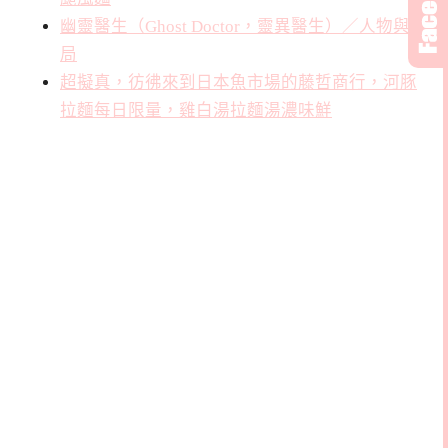
幽靈醫生（Ghost Doctor，靈異醫生）／人物與結
局
超擬真，彷彿來到日本魚市場的藤哲商行，河豚
拉麵每日限量，雞白湯拉麵湯濃味鮮