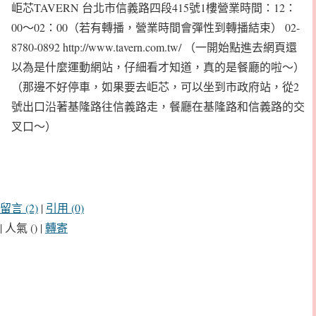
岠芯TAVERN 台北市信義路四段415號1樓營業時間：12：
00～02：00（若有轉播，營業時間會彈性到轉播結束） 02-
8780-0892 http://www.tavern.com.tw/ （一開始點進去網頁還
以為是什麼運動網站，仔細看才知道，真的是餐廳的啦～）
（那邊不好停車，如果要去岠芯，可以坐到市政府站，從2
號出口沿著基隆路往信義路走，餐廳在基隆路和信義路的交
叉口～）
留言 (2)
|
引用 (0)
| 人氣 () |
轉寄