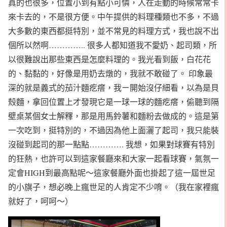
真的也很多，位置小到有點小可憐，人在走動的時候常常卡
來卡去的，不是很方便。中午提供的料理種類也不多，不過
大多數的東西都挺特別，並不常見的料理方式，我也說不出
個所以然啊………….. 很多人都知道我不愛奶、起司類，所
以很難說出那些東西是怎麼料理的。我光看到飯，白花花
的、黏黏的，好像是用奶去燉的，我就不敢碰了。 印象最
深的就是義式的茄汁麵疙瘩，我ㄧ開始沒仔細看，以為是貝
殼麵，拿回位置上才發現它是一球一球的麵疙瘩，偷聽到隔
壁桌某個女士解釋，那是用馬鈴薯和麵粉去做成的。這是第
一次吃到，挺特別的，不過因為他上面灑了起司，我只能裝
沒碰到起司的那一點點…………. 我想，如果對球賽有特別
的狂熱，也許可以到這家餐廳來和大家一起看球賽，氣氛一
定會HIGH到最高點呢～這家餐廳外面也掛起了這一屆世足
的小旗子，想必晚上瘋世足的人肯定不少唷。（我在家裡瘋
就好了，呵呵～）