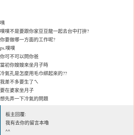
咦
噗噗不是要跟你家豆豆龍一起去台中打拚?
你要做哪一方面的工作呢?
ps.噗噗
你可不可以問你爸
當初你嫂嫂來坐月子時
冷氣孔是怎麼用毛巾綁起來的??
我差不多要生了ㄟ
要在婆家坐月子
想先弄一下冷氣的問題
板主回覆:
我有去你的留言本嚕
^^