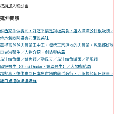
按讚加入粉絲團
延伸閱讀
蘇西家手做壽司，好吃平價是銅板美食，店內滿滿公仔很吸睛，
傳承鶯歌阿婆壽司庶民美味
萬得富爸爸肉骨茶王中王，標榜正宗道地的肉骨茶，乾湯都好吃
車貞淑醫生／人物介紹、劇情與結局
茄汁鯖魚麵／鯖魚麵／颱風天／茄汁鯖魚罐頭／颱風麵
幽靈醫生（Ghost Doctor，靈異醫生）／人物與結局
超擬真，彷彿來到日本魚市場的藤哲商行，河豚拉麵每日限量，
雞白湯拉麵湯濃味鮮