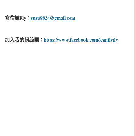
寫信給Fly：
susu8824@gmail.com
加入我的粉絲團：
https://www.facebook.com/icanflyfly