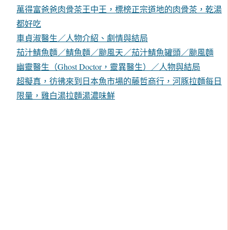
萬得富爸爸肉骨茶王中王，標榜正宗道地的肉骨茶，乾湯
都好吃
車貞淑醫生／人物介紹、劇情與結局
茄汁鯖魚麵／鯖魚麵／颱風天／茄汁鯖魚罐頭／颱風麵
幽靈醫生（Ghost Doctor，靈異醫生）／人物與結局
超擬真，彷彿來到日本魚市場的藤哲商行，河豚拉麵每日
限量，雞白湯拉麵湯濃味鮮