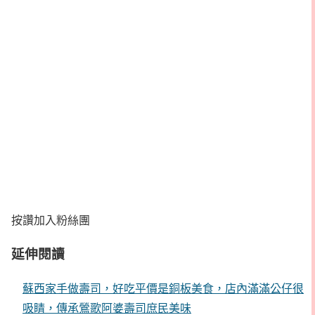
按讚加入粉絲團
延伸閱讀
蘇西家手做壽司，好吃平價是銅板美食，店內滿滿公仔很
吸睛，傳承鶯歌阿婆壽司庶民美味