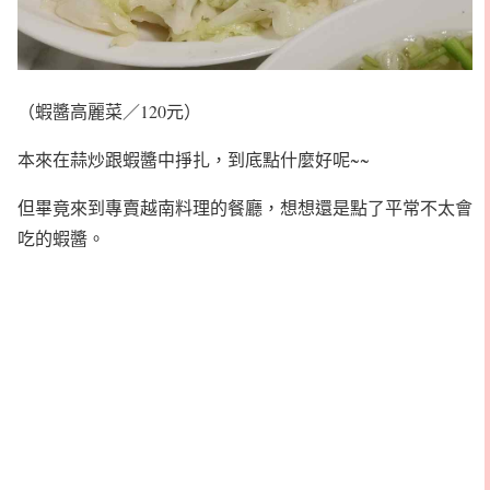
（蝦醬高麗菜／120元）
本來在蒜炒跟蝦醬中掙扎，到底點什麼好呢~~
但畢竟來到專賣越南料理的餐廳，想想還是點了平常不太會
吃的蝦醬。