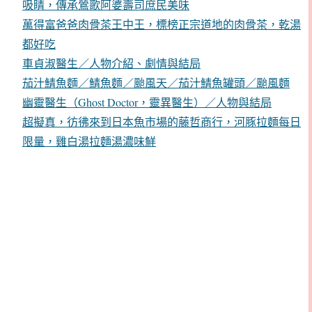
吸睛，傳承鶯歌阿婆壽司庶民美味
萬得富爸爸肉骨茶王中王，標榜正宗道地的肉骨茶，乾湯
都好吃
車貞淑醫生／人物介紹、劇情與結局
茄汁鯖魚麵／鯖魚麵／颱風天／茄汁鯖魚罐頭／颱風麵
幽靈醫生（Ghost Doctor，靈異醫生）／人物與結局
超擬真，彷彿來到日本魚市場的藤哲商行，河豚拉麵每日
限量，雞白湯拉麵湯濃味鮮