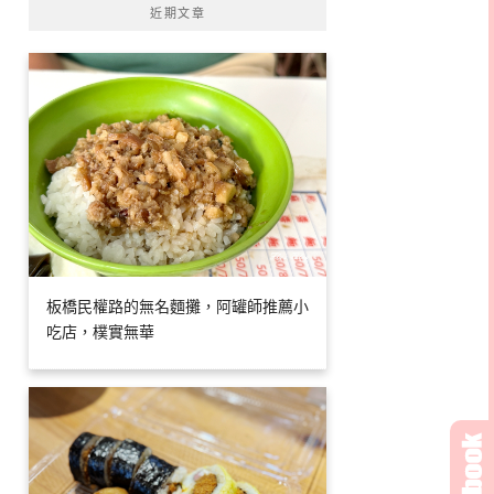
近期文章
板橋民權路的無名麵攤，阿罐師推薦小
吃店，樸實無華