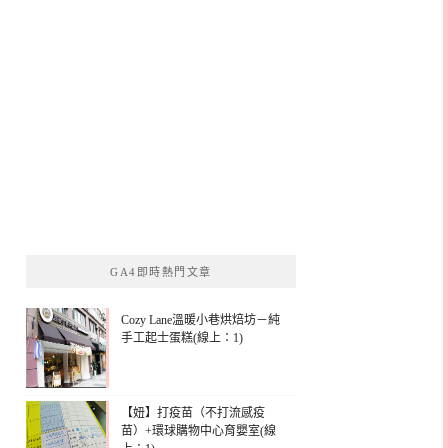
GA4即時熱門文章
Cozy Lane溫暖小巷烘焙坊－純
手工起士蛋糕(線上：1)
【妞】打疫苗（不打流感疫
苗）+環球購物中心育嬰室(線