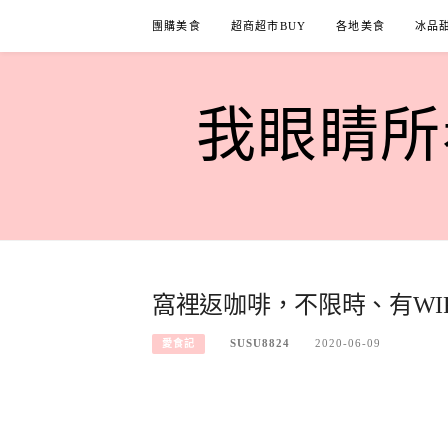
Skip
團購美食
超商超市BUY
各地美食
冰品
to
content
我眼睛所看
窩裡返咖啡，不限時、有WI
SUSU8824
2020-06-09
愛食記