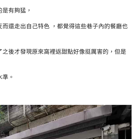
的是有夠猛，
反而還走出自己特色 ，都覺得這些巷子內的餐廳也
了之後才發現原來窩裡返甜點好像挺厲害的，但是
水準。