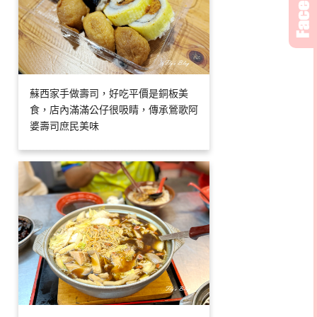
蘇西家手做壽司，好吃平價是銅板美
食，店內滿滿公仔很吸睛，傳承鶯歌阿
婆壽司庶民美味