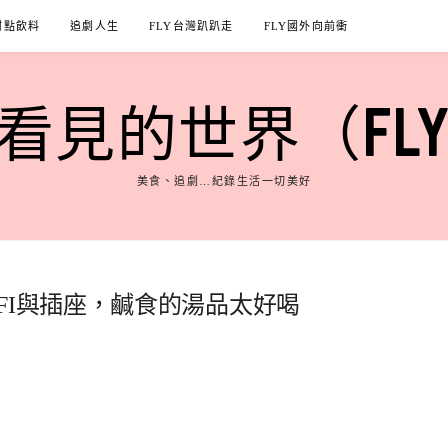
甜點飲料
追劇人生
FLY台灣趴趴走
FLY國外向前衝
見的世界（FLY'S
美食、追劇…紀錄生活一切美好
FI與插座，鹹食的湯品太好喝