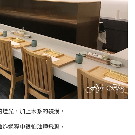
的燈光，加上木系的裝潢，
油炸過程中很怕油煙飛濺，