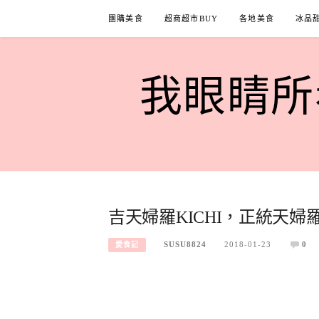
Skip
團購美食
超商超市BUY
各地美食
冰品
to
content
我眼睛所看
吉天婦羅KICHI，正統天
SUSU8824
2018-01-23
0
愛食記