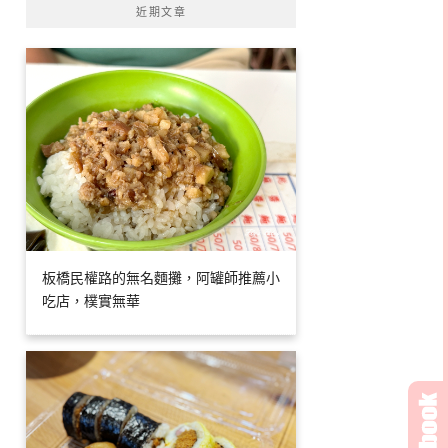
近期文章
板橋民權路的無名麵攤，阿罐師推薦小
吃店，樸實無華