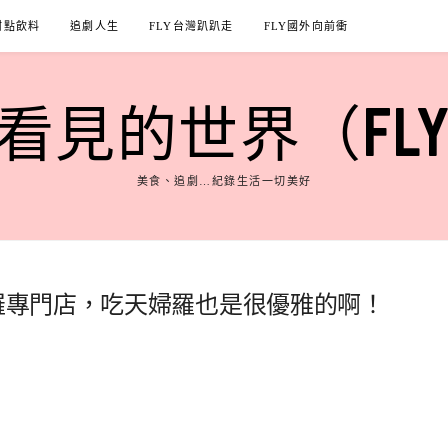
甜點飲料
追劇人生
FLY台灣趴趴走
FLY國外向前衝
見的世界（FLY'S
美食、追劇…紀錄生活一切美好
婦羅專門店，吃天婦羅也是很優雅的啊！