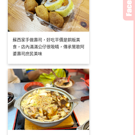
蘇西家手做壽司，好吃平價是銅板美
食，店內滿滿公仔很吸睛，傳承鶯歌阿
婆壽司庶民美味