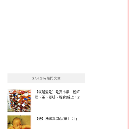
GA4即時熱門文章
【就是愛吃】吃買市集－粉紅
酒、茶、咖啡、輕食(線上：2)
【妞】洗澡真開心(線上：1)