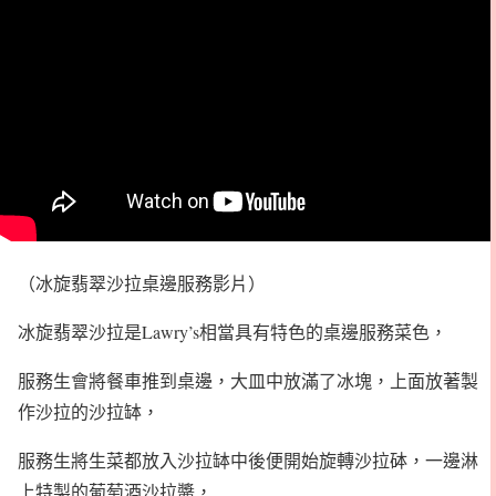
（冰旋翡翠沙拉桌邊服務影片）
冰旋翡翠沙拉是Lawry’s相當具有特色的桌邊服務菜色，
服務生會將餐車推到桌邊，大皿中放滿了冰塊，上面放著製
作沙拉的沙拉缽，
服務生將生菜都放入沙拉缽中後便開始旋轉沙拉砵，一邊淋
上特製的葡萄酒沙拉醬，