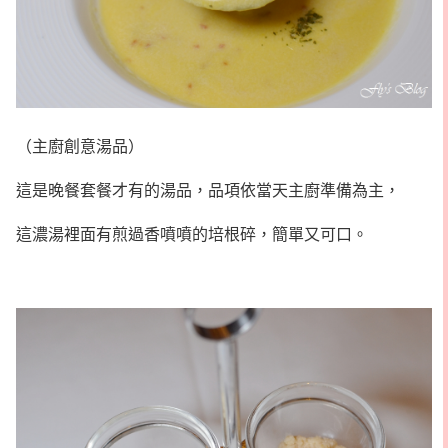
（主廚創意湯品）
這是晚餐套餐才有的湯品，品項依當天主廚準備為主，
這濃湯裡面有煎過香噴噴的培根碎，簡單又可口。