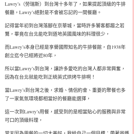
Lawry’s（勞瑞斯）到台灣十多年了，如果提起頂級的牛排
餐廳，Lawry’s絕對是不會被忘記的一間餐廳。
記得當年初到台灣落腳在京華城，當時許多饕客都趨之若
鶩，畢竟在台北能吃到道地英國風味的料理很少，
而Lawry’s本身已經是享譽國際知名的牛排餐館，自1938年
創立迄今已經將近80年，
所以當Lawry’s到台灣，讓許多愛吃的台灣人都非常興奮，
因為在台北就能吃到正統英式烘烤牛排啊！
當Lawry’s到台灣之後，求婚、情侶約會、重要的聚餐也多
了一家氣氛環境都相當好的餐廳能選擇，
這一次到Lawry’s用餐，感受到的是相當貼心的服務與非常
可口的頂級料理，
當天因為用餐的一切太美好，我給自己一個目標：帶著爸媽