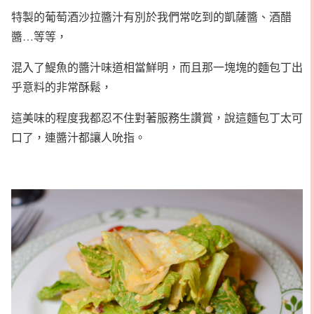
特製的葡萄酒沙拉醬汁有別於我們常吃到的凱薩醬、酒醋
醬…等等，
混入了鯷魚的醬汁味道相當鮮明，而且那一塊塊的麵包丁出
乎意料的非常酥鬆，
這美味的程度我都忍不住對著服務生讚賞，說這麵包丁太可
口了，連醬汁都讓人吮指。