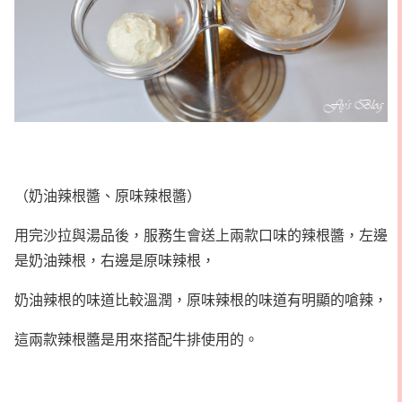
（奶油辣根醬、原味辣根醬）
用完沙拉與湯品後，服務生會送上兩款口味的辣根醬，左邊
是奶油辣根，右邊是原味辣根，
奶油辣根的味道比較溫潤，原味辣根的味道有明顯的嗆辣，
這兩款辣根醬是用來搭配牛排使用的。