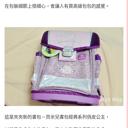
在包裝細節上很細心，會讓人有買高級包包的感覺。
這是夾夾新的書包－貝米兒書包經典系列俏皮公主，