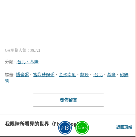
GA瀏覽人氣：38,721
分類:
‧台北、基隆
標籤:
蟹膏粥
、
富鼎砂鍋粥
、
金沙南瓜
、
熱炒
、
‧台北
、
基隆
、
砂鍋
粥
發佈留言
我眼睛所看見的世界（Fly's Blog）
返回頂端