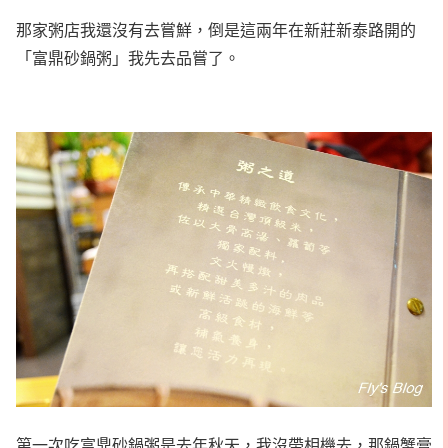
那家粥店我還沒有去嘗鮮，倒是這兩年在新莊新泰路開的
「富鼎砂鍋粥」我先去品嘗了。
第一次吃富鼎砂鍋粥是去年秋天，我沒帶相機去，那鍋蟹膏