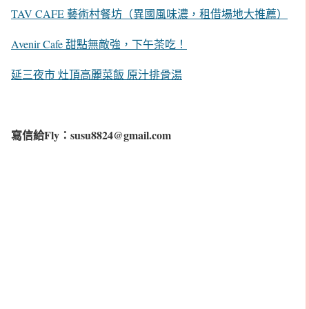
TAV CAFE 藝術村餐坊（異國風味濃，租借場地大推薦）
Avenir Cafe 甜點無敵強，下午茶吃！
延三夜市 灶頂高麗菜飯 原汁排骨湯
寫信給Fly：susu8824@gmail.com