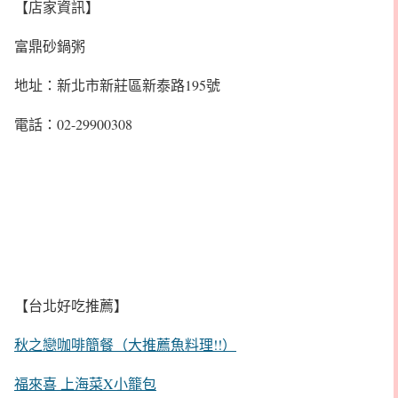
【店家資訊】
富鼎砂鍋粥
地址：新北市新莊區新泰路195號
電話：02-29900308
【台北好吃推薦】
秋之戀咖啡簡餐（大推薦魚料理!!）
福來喜 上海菜X小籠包