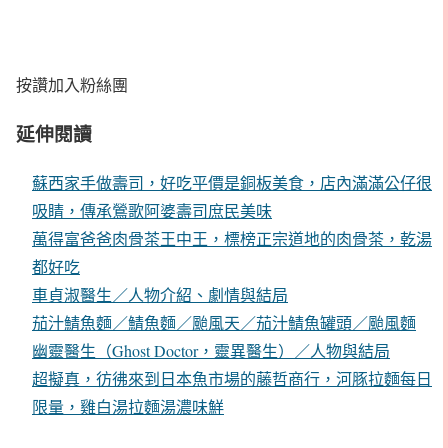
按讚加入粉絲團
延伸閱讀
蘇西家手做壽司，好吃平價是銅板美食，店內滿滿公仔很
吸睛，傳承鶯歌阿婆壽司庶民美味
萬得富爸爸肉骨茶王中王，標榜正宗道地的肉骨茶，乾湯
都好吃
車貞淑醫生／人物介紹、劇情與結局
茄汁鯖魚麵／鯖魚麵／颱風天／茄汁鯖魚罐頭／颱風麵
幽靈醫生（Ghost Doctor，靈異醫生）／人物與結局
超擬真，彷彿來到日本魚市場的藤哲商行，河豚拉麵每日
限量，雞白湯拉麵湯濃味鮮