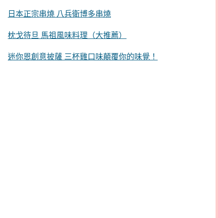
日本正宗串燒 八兵衛博多串燒
枕戈待旦 馬祖風味料理（大推薦）
迷你恩創意披薩 三杯雞口味顛覆你的味覺！