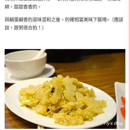
綿，甜甜香香的，
與鹹蛋鹹香的滋味混和之後，的確相當美味下飯唷~（應該
說，跟粥很合拍！）