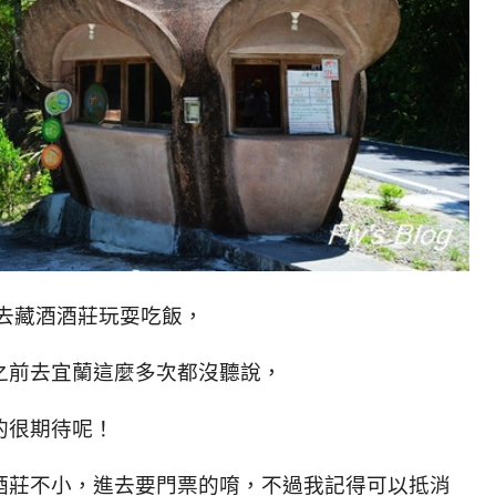
去藏酒酒莊玩耍吃飯，
之前去宜蘭這麼多次都沒聽說，
的很期待呢！
酒莊不小，進去要門票的唷，不過我記得可以抵消