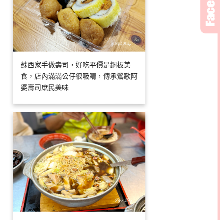
蘇西家手做壽司，好吃平價是銅板美
食，店內滿滿公仔很吸睛，傳承鶯歌阿
婆壽司庶民美味