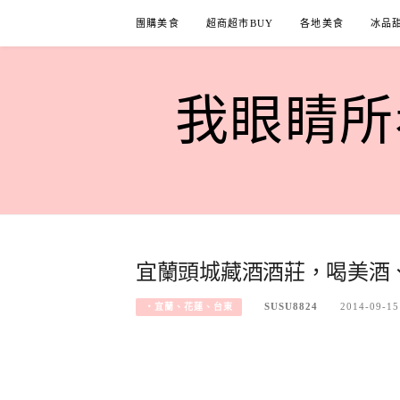
Skip
團購美食
超商超市BUY
各地美食
冰品
to
content
我眼睛所看
宜蘭頭城藏酒酒莊，喝美酒
SUSU8824
2014-09-15
‧宜蘭、花蓮、台東