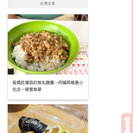
近期文章
板橋民權路的無名麵攤，阿罐師推薦小
吃店，樸實無華