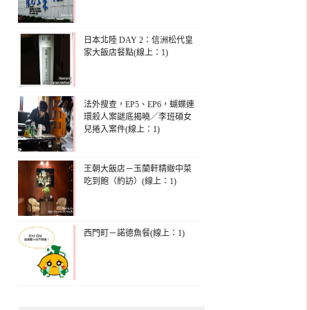
日本北陸 DAY 2：信洲松代皇
家大飯店餐點(線上：1)
法外搜查，EP5、EP6，蝴蝶連
環殺人案謎底揭曉／李班碩女
兒捲入案件(線上：1)
王朝大飯店－玉蘭軒精緻中菜
吃到飽（約訪）(線上：1)
西門町－諾德魚餐(線上：1)