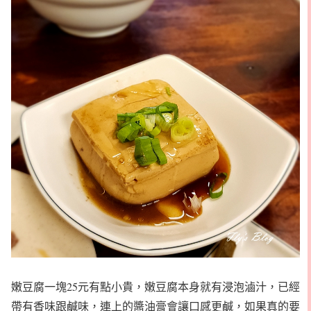
嫩豆腐一塊25元有點小貴，嫩豆腐本身就有浸泡滷汁，已經
帶有香味跟鹹味，連上的醬油膏會讓口感更鹹，如果真的要