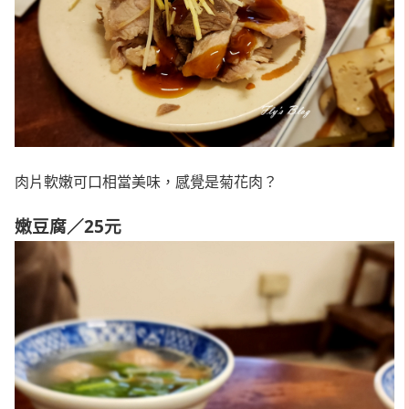
肉片軟嫩可口相當美味，感覺是菊花肉？
嫩豆腐／25元