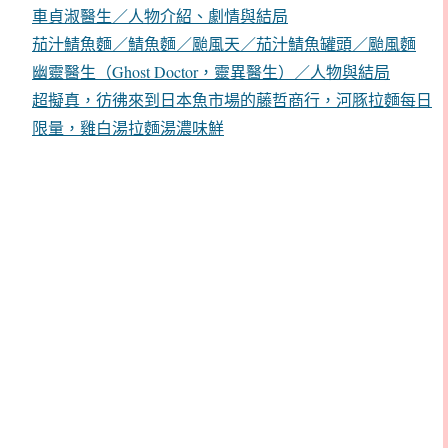
車貞淑醫生／人物介紹、劇情與結局
茄汁鯖魚麵／鯖魚麵／颱風天／茄汁鯖魚罐頭／颱風麵
幽靈醫生（Ghost Doctor，靈異醫生）／人物與結局
超擬真，彷彿來到日本魚市場的藤哲商行，河豚拉麵每日
限量，雞白湯拉麵湯濃味鮮