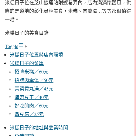
米糕日子位在芝山捷運站附近巷弄內，店內滿滿懷舊風，供
應的是道地的彰化員林美食，米糕、肉羹湯…等等都很值得
一嚐。
米糕日子的美食目錄
Toggle
米糕日子位置與店內環境
米糕日子的菜單
招牌米糕／60元
招牌肉羹湯／50元
青菜貢丸湯／45元
海帶豆干／40元
好吃的肉／60元
嫩豆腐／25元
米糕日子的地址與營業時間
延伸閱讀