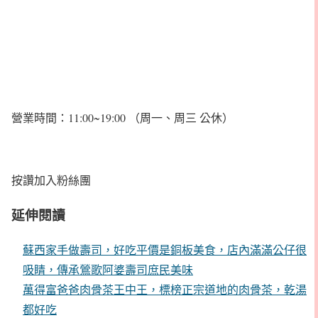
營業時間：11:00~19:00 （周一、周三 公休）
按讚加入粉絲團
延伸閱讀
蘇西家手做壽司，好吃平價是銅板美食，店內滿滿公仔很
吸睛，傳承鶯歌阿婆壽司庶民美味
萬得富爸爸肉骨茶王中王，標榜正宗道地的肉骨茶，乾湯
都好吃