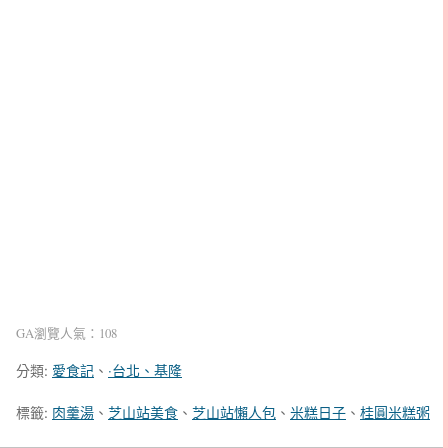
GA瀏覽人氣：108
分類:
愛食記
、
‧台北、基隆
標籤:
肉羹湯
、
芝山站美食
、
芝山站懶人包
、
米糕日子
、
桂圓米糕粥