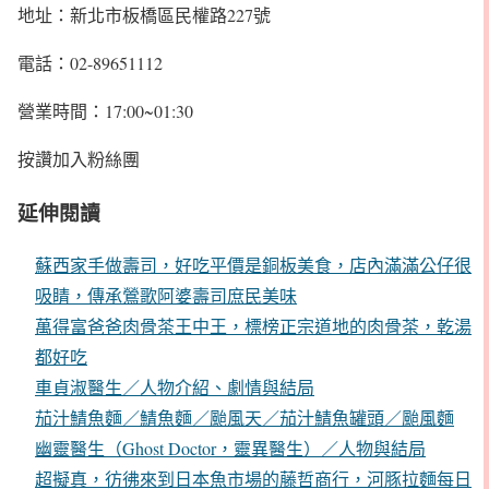
地址：新北市板橋區民權路227號
電話：02-89651112
營業時間：17:00~01:30
按讚加入粉絲團
延伸閱讀
蘇西家手做壽司，好吃平價是銅板美食，店內滿滿公仔很
吸睛，傳承鶯歌阿婆壽司庶民美味
萬得富爸爸肉骨茶王中王，標榜正宗道地的肉骨茶，乾湯
都好吃
車貞淑醫生／人物介紹、劇情與結局
茄汁鯖魚麵／鯖魚麵／颱風天／茄汁鯖魚罐頭／颱風麵
幽靈醫生（Ghost Doctor，靈異醫生）／人物與結局
超擬真，彷彿來到日本魚市場的藤哲商行，河豚拉麵每日