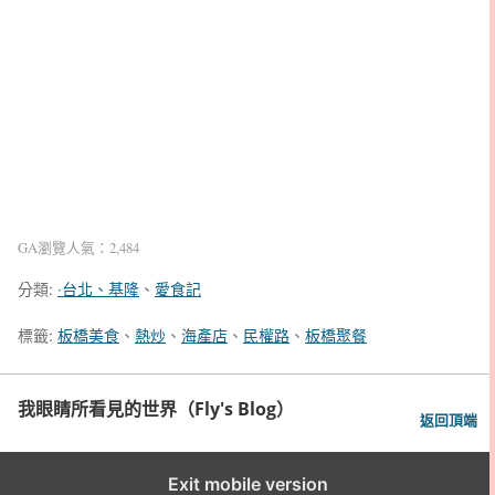
GA瀏覽人氣：2,484
分類:
‧台北、基隆
、
愛食記
標籤:
板橋美食
、
熱炒
、
海產店
、
民權路
、
板橋聚餐
我眼睛所看見的世界（Fly's Blog）
返回頂端
Exit mobile version