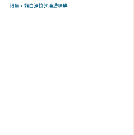
限量，雞白湯拉麵湯濃味鮮