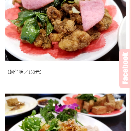
（蚵仔酥／130元）