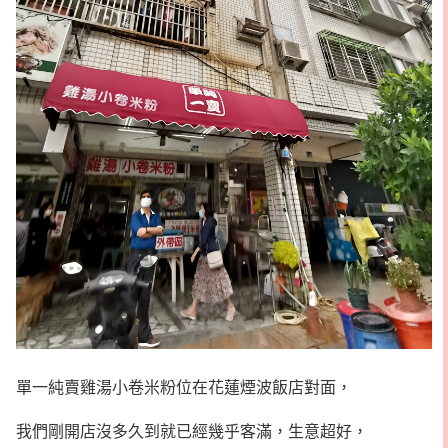
單一純賣雞湯小卷米粉位在花蓮煙波飯店對面，
我們剛開店沒多久到就已經幾乎客滿，生意超好，