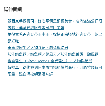
延伸閱讀
蘇西家手做壽司，好吃平價是銅板美食，店內滿滿公仔很
吸睛，傳承鶯歌阿婆壽司庶民美味
萬得富爸爸肉骨茶王中王，標榜正宗道地的肉骨茶，乾湯
都好吃
車貞淑醫生／人物介紹、劇情與結局
茄汁鯖魚麵／鯖魚麵／颱風天／茄汁鯖魚罐頭／颱風麵
幽靈醫生（Ghost Doctor，靈異醫生）／人物與結局
超擬真，彷彿來到日本魚市場的藤哲商行，河豚拉麵每日
限量，雞白湯拉麵湯濃味鮮