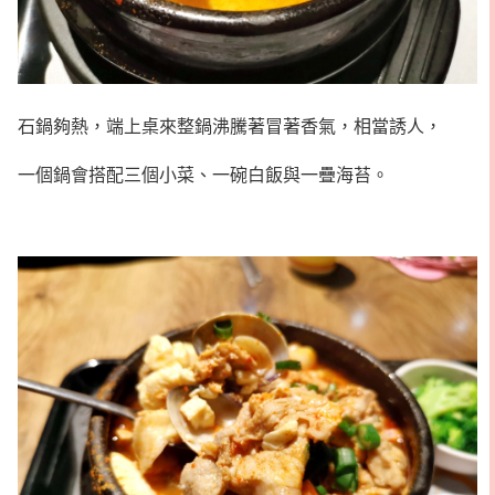
石鍋夠熱，端上桌來整鍋沸騰著冒著香氣，相當誘人，
一個鍋會搭配三個小菜、一碗白飯與一疊海苔。