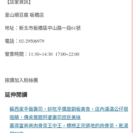
【店家資訊】
釜山順豆腐 板橋店
地址：新北市板橋區中山路一段61號
電話：02-29506979
營業時間：11:30~14:30 17:00~22:00
按讚加入粉絲團
延伸閱讀
蘇西家手做壽司，好吃平價是銅板美食，店內滿滿公仔很
吸睛，傳承鶯歌阿婆壽司庶民美味
萬得富爸爸肉骨茶王中王，標榜正宗道地的肉骨茶，乾湯