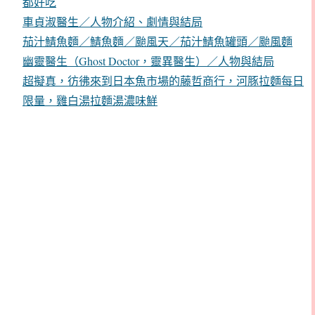
都好吃
車貞淑醫生／人物介紹、劇情與結局
茄汁鯖魚麵／鯖魚麵／颱風天／茄汁鯖魚罐頭／颱風麵
幽靈醫生（Ghost Doctor，靈異醫生）／人物與結局
超擬真，彷彿來到日本魚市場的藤哲商行，河豚拉麵每日
限量，雞白湯拉麵湯濃味鮮