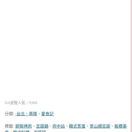
GA瀏覽人氣：9,604
分類:
‧台北、基隆
、
愛食記
標籤:
銅盤烤肉
、
豆腐鍋
、
府中站
、
韓式蒸蛋
、
釜山順豆腐
、
板橋美