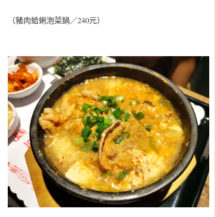
（豬肉蛤蜊泡菜鍋／240元）