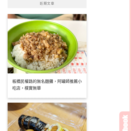
近期文章
板橋民權路的無名麵攤，阿罐師推薦小
吃店，樸實無華