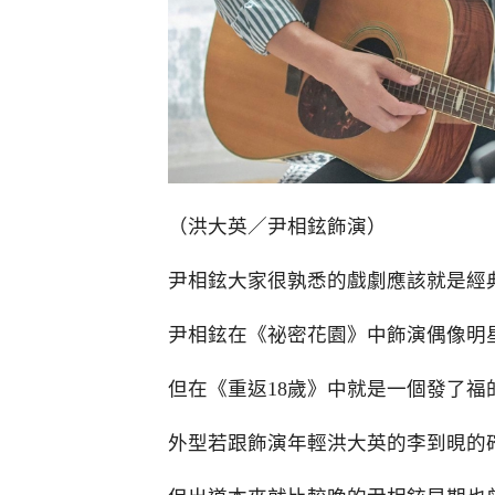
（洪大英／尹相鉉飾演）
尹相鉉大家很孰悉的戲劇應該就是經
尹相鉉在《祕密花園》中飾演偶像明
但在《重返18歲》中就是一個發了福
外型若跟飾演年輕洪大英的李到晛的