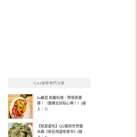
GA4即時熱門文章
Ita義塔 創義料理，聚餐新選
擇！（服務生好貼心啊！）(線
上：1)
【就是愛吃】QQ蛋與世界鹽
水雞《新莊西盛街夜市》(線