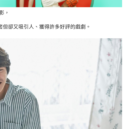
影，
套但卻又吸引人、獲得許多好評的戲劇。