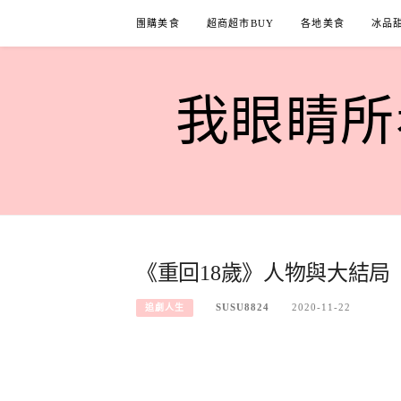
Skip
團購美食
超商超市BUY
各地美食
冰品
to
content
我眼睛所看
《重回18歲》人物與大結局
SUSU8824
2020-11-22
追劇人生