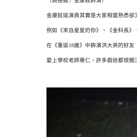
（高德振／金康鉉飾演）
金康鉉這演員其實是大家相當熟悉卻
例如《來自星星的你》、《金科長》
在《重返18歲》中飾演洪大英的好
愛上學校老師惠仁，許多戲迷都很關