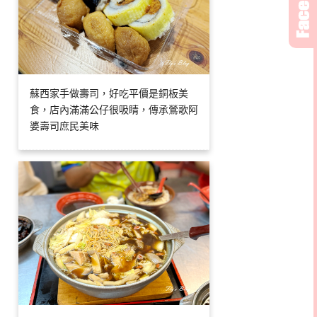
蘇西家手做壽司，好吃平價是銅板美
食，店內滿滿公仔很吸睛，傳承鶯歌阿
婆壽司庶民美味