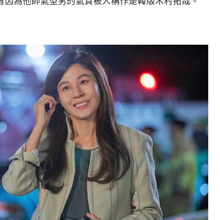
曾因為他帥氣型男的氣質被人稱作是韓版木村拓哉。