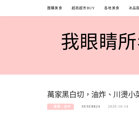
Skip
團購美食
超商超市BUY
各地美食
冰品
to
content
我眼睛所看
萬家黑白切，油炸、川燙小
SUSU8824
2020-10-14
‧苗栗、台中