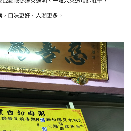
12點依然燈火通明、一堆人來這填飽肚子，
候，口味更好、人潮更多。