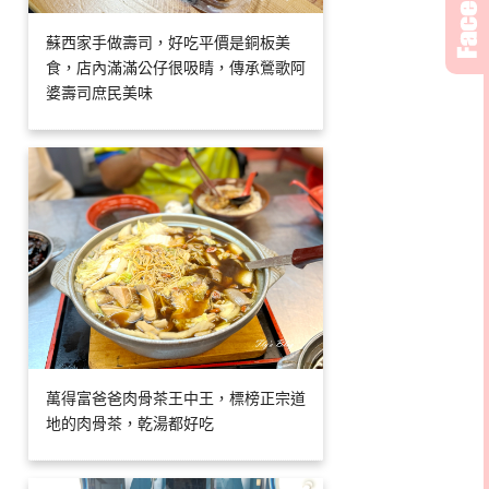
蘇西家手做壽司，好吃平價是銅板美
食，店內滿滿公仔很吸睛，傳承鶯歌阿
婆壽司庶民美味
萬得富爸爸肉骨茶王中王，標榜正宗道
地的肉骨茶，乾湯都好吃