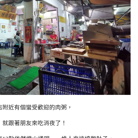
店附近有個蠻受歡迎的肉粥，
，就跟著朋友來吃消夜了！