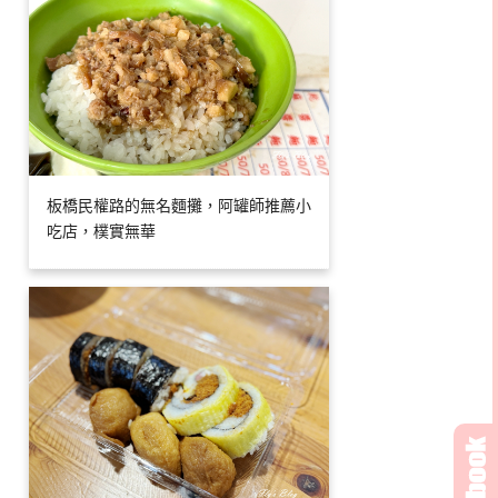
板橋民權路的無名麵攤，阿罐師推薦小
吃店，樸實無華