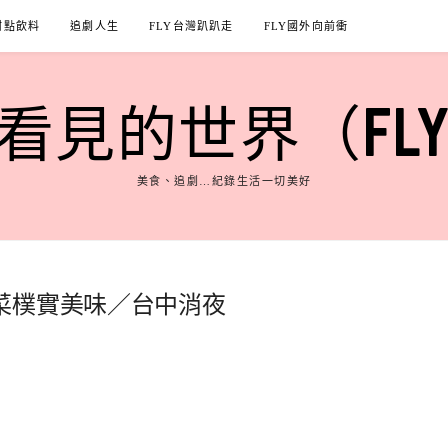
甜點飲料
追劇人生
FLY台灣趴趴走
FLY國外向前衝
見的世界（FLY'S
美食、追劇…紀錄生活一切美好
菜樸實美味／台中消夜