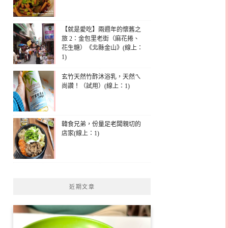
【就是愛吃】兩週年的懷舊之
旅 2：金包里老街（麻花捲、
花生糖）《北縣金山》(線上：
1)
玄竹天然竹酢沐浴乳，天然ㄟ
尚讚！（試用）(線上：1)
韓食兄弟，份量足老闆親切的
店家(線上：1)
近期文章