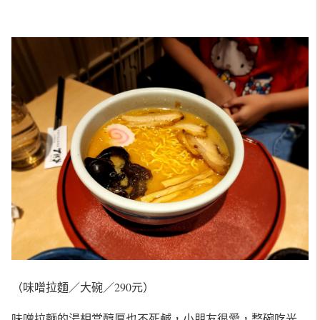
（味噌拉麵／大碗／290元）
味噌拉麵的湯相當醇厚也不死鹹，小朋友很愛，整碗吃光