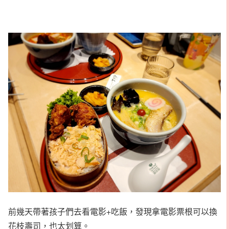
前幾天帶著孩子們去看電影+吃飯，發現拿電影票根可以換
花枝壽司，也太划算。