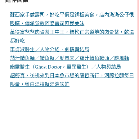
蘇西家手做壽司，好吃平價是銅板美食，店內滿滿公仔很
吸睛，傳承鶯歌阿婆壽司庶民美味
萬得富爸爸肉骨茶王中王，標榜正宗道地的肉骨茶，乾湯
都好吃
車貞淑醫生／人物介紹、劇情與結局
茄汁鯖魚麵／鯖魚麵／颱風天／茄汁鯖魚罐頭／颱風麵
幽靈醫生（Ghost Doctor，靈異醫生）／人物與結局
超擬真，彷彿來到日本魚市場的藤哲商行，河豚拉麵每日
限量，雞白湯拉麵湯濃味鮮