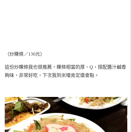
（炒粿條／130元）
這份炒粿條我也很推薦，粿條相當的厚、Q，搭配醬汁鹹香
夠味，非常好吃，下次我到米噹肯定還會點。