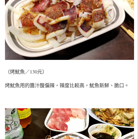
（烤魷魚／130元）
烤魷魚用的醬汁酸偏辣，辣度比較高，魷魚新鮮、脆口。