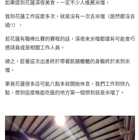
如果提到花蓮深夜美食，一定不少人推薦米噹，
我到花蓮工作這麼多次，就是沒有一次去米噹（居然都沒去
過!!），
若花蓮有職棒比賽的賽程的話，深夜來米噹都還有可能會巧
遇球員或是相關工作人員。
總之，趁著這次出差終於帶著飢腸轆轆的身軀終於來到米
噹，
畢竟花蓮很多店可能八點多就開始休息，我們工作到快九
點，想到這麼晚能吃飯的地方第一個想到就是米噹了。