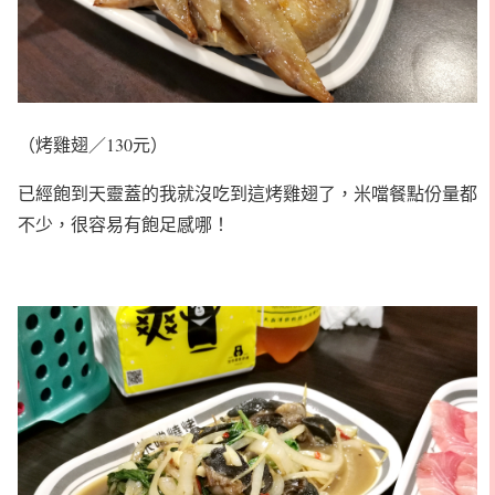
（烤雞翅／130元）
已經飽到天靈蓋的我就沒吃到這烤雞翅了，米噹餐點份量都
不少，很容易有飽足感哪！