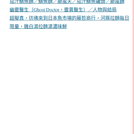
茄汁鯖魚麵／鯖魚麵／颱風天／茄汁鯖魚罐頭／颱風麵
幽靈醫生（Ghost Doctor，靈異醫生）／人物與結局
超擬真，彷彿來到日本魚市場的藤哲商行，河豚拉麵每日
限量，雞白湯拉麵湯濃味鮮