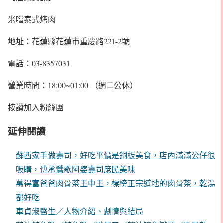
米噹泰式烤肉
地址：花蓮縣花蓮市重慶路221-2號
電話：03-8357031
營業時間：18:00~01:00 （週二公休）
按讚加入粉絲團
延伸閱讀
蘇西家手做壽司，好吃平價是銅板美食，店內滿滿公仔很
吸睛，傳承鶯歌阿婆壽司庶民美味
萬得富爸爸肉骨茶王中王，標榜正宗道地的肉骨茶，乾湯
都好吃
車貞淑醫生／人物介紹、劇情與結局