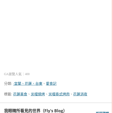
GA瀏覽人氣：400
分類:
‧宜蘭、花蓮、台東
、
愛食記
標籤:
花蓮美食
、
米噹燒烤
、
米噹泰式烤肉
、
花蓮消夜
我眼睛所看見的世界（Fly's Blog）