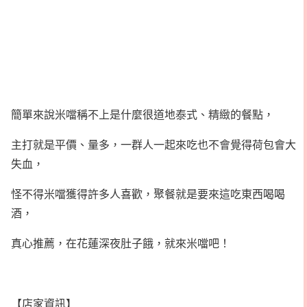
簡單來說米噹稱不上是什麼很道地泰式、精緻的餐點，
主打就是平價、量多，一群人一起來吃也不會覺得荷包會大
失血，
怪不得米噹獲得許多人喜歡，聚餐就是要來這吃東西喝喝
酒，
真心推薦，在花蓮深夜肚子餓，就來米噹吧！
【店家資訊】