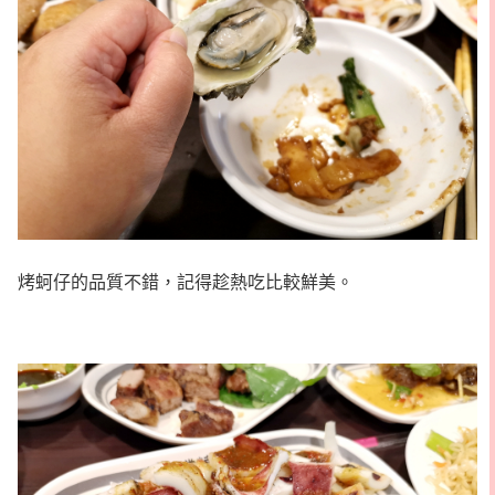
烤蚵仔的品質不錯，記得趁熱吃比較鮮美。