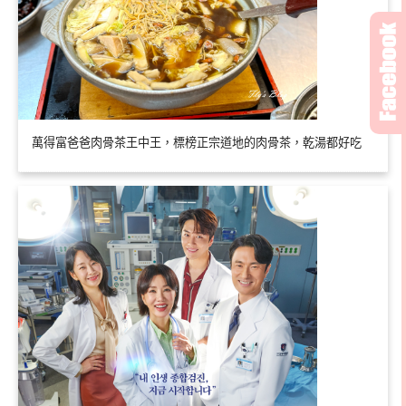
萬得富爸爸肉骨茶王中王，標榜正宗道地的肉骨茶，乾湯都好吃