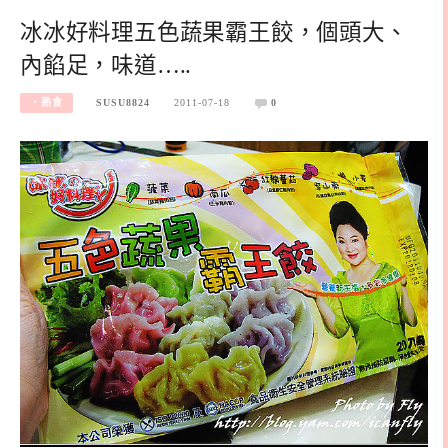
冰冰好料理五色蔬果霸王餃，個頭大、
內餡足，味道…..
‧熟食
SUSU8824
2011-07-18
0