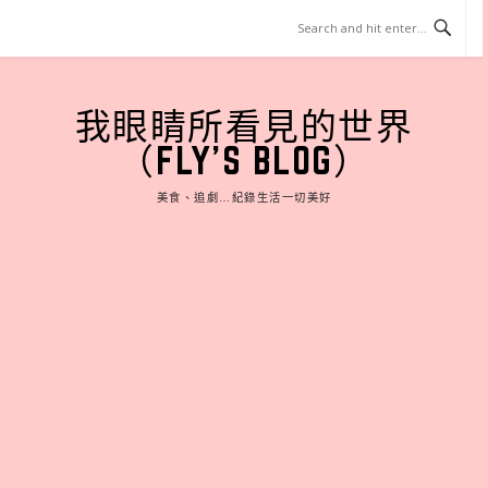
Skip
to
content
我眼睛所看見的世界
（FLY'S BLOG）
美食、追劇…紀錄生活一切美好