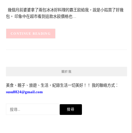
幾個月前婆婆拿了兩包冰冰好料理的霸王餃給我，說是小姑買了好幾
包。 印象中在超市看到這款水餃價格也…
CONTINUE READING
關於我
美食、親子、旅遊、生活，紀錄生活一切美好！！ 我的聯絡方式：
susu8824@gmail.com
搜
尋
關
鍵
字: