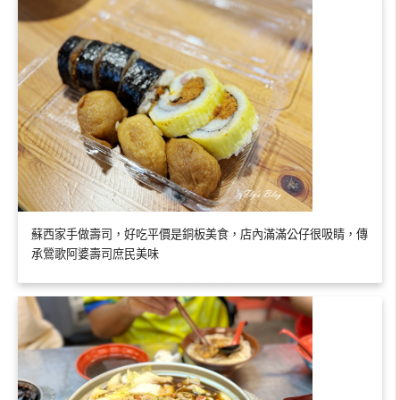
蘇西家手做壽司，好吃平價是銅板美食，店內滿滿公仔很吸睛，傳
承鶯歌阿婆壽司庶民美味