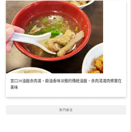
宮口38油飯赤肉湯，麻油香味淡雅的傳統油飯，赤肉清湯肉條實在
美味
熱門廣告