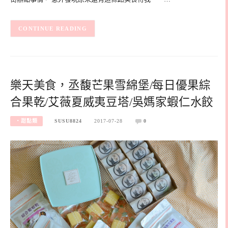
CONTINUE READING
樂天美食，丞馥芒果雪綿堡/每日優果綜
合果乾/艾薇夏威夷豆塔/吳媽家蝦仁水餃
‧甜點類
SUSU8824
2017-07-28
0