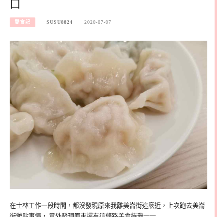
口
愛食記
SUSU8824
2020-07-07
在士林工作一段時間，都沒發現原來我離美崙街這麼近，上次跑去美崙
街辦點事情， 意外發現原來還有這條路美食待我一一…