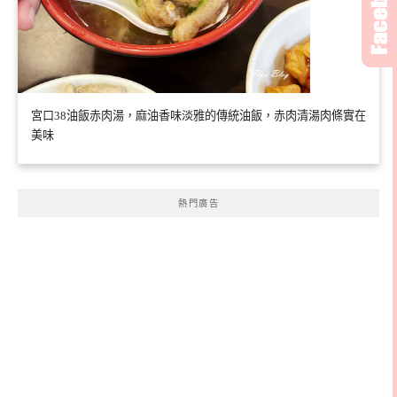
宮口38油飯赤肉湯，麻油香味淡雅的傳統油飯，赤肉清湯肉條實在
美味
熱門廣告