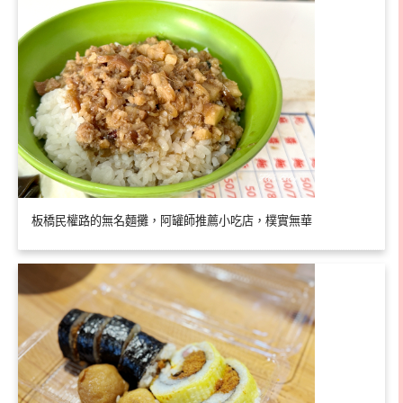
板橋民權路的無名麵攤，阿罐師推薦小吃店，樸實無華