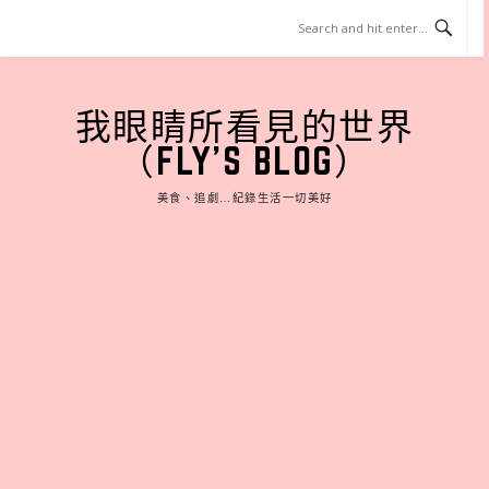
Skip
to
content
我眼睛所看見的世界
（FLY'S BLOG）
美食、追劇…紀錄生活一切美好