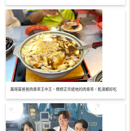
萬得富爸爸肉骨茶王中王，標榜正宗道地的肉骨茶，乾湯都好吃