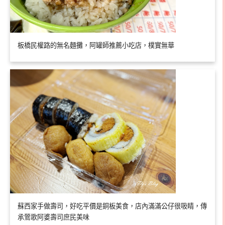
板橋民權路的無名麵攤，阿罐師推薦小吃店，樸實無華
蘇西家手做壽司，好吃平價是銅板美食，店內滿滿公仔很吸睛，傳
承鶯歌阿婆壽司庶民美味