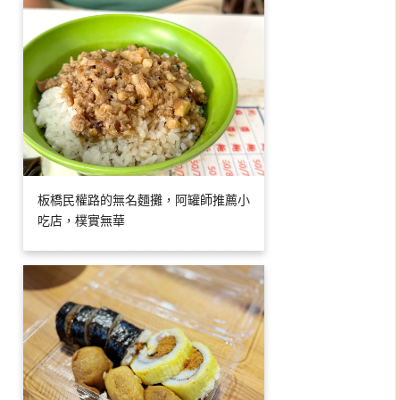
板橋民權路的無名麵攤，阿罐師推薦小
吃店，樸實無華