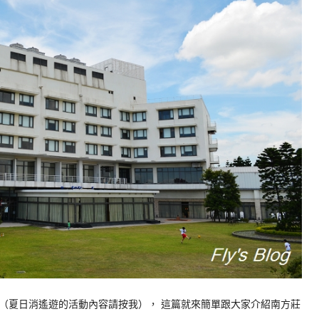
（夏日消遙遊的活動內容請按我）， 這篇就來簡單跟大家介紹南方莊