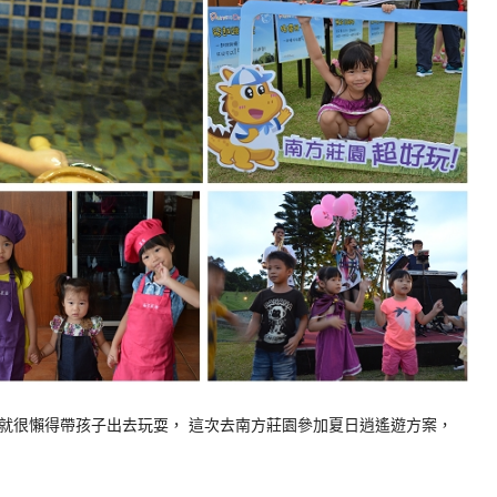
就很懶得帶孩子出去玩耍， 這次去南方莊園參加夏日逍遙遊方案，