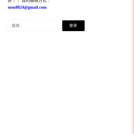
好！！ 我的聯絡方式：
susu8824@gmail.com
搜
尋
關
鍵
字: