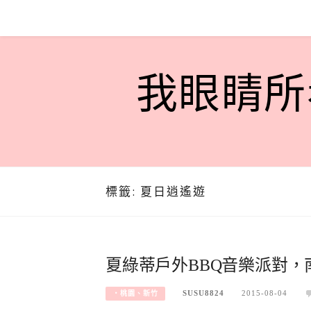
Skip
to
content
我眼睛所看
標籤:
夏日逍遙遊
夏綠蒂戶外BBQ音樂派對
SUSU8824
2015-08-04
‧桃園、新竹