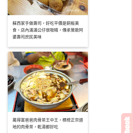
蘇西家手做壽司，好吃平價是銅板美
食，店內滿滿公仔很吸睛，傳承鶯歌阿
婆壽司庶民美味
萬得富爸爸肉骨茶王中王，標榜正宗道
地的肉骨茶，乾湯都好吃