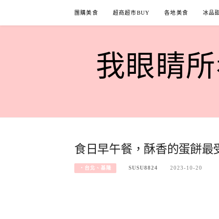
Skip
團購美食
超商超市BUY
各地美食
冰品
to
content
我眼睛所看
食日早午餐，酥香的蛋餅最
SUSU8824
2023-10-20
‧台北、基隆