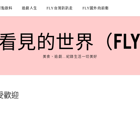
甜點飲料
追劇人生
FLY台灣趴趴走
FLY國外向前衝
見的世界（FLY'S
美食、追劇…紀錄生活一切美好
受歡迎