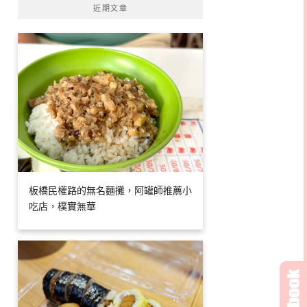
近期文章
板橋民權路的無名麵攤，阿罐師推薦小
吃店，樸實無華