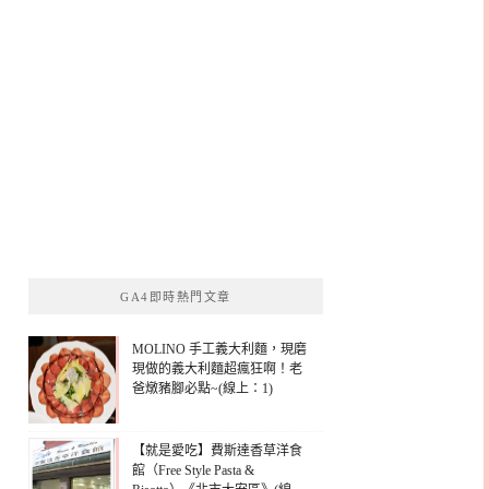
GA4即時熱門文章
MOLINO 手工義大利麵，現磨
現做的義大利麵超瘋狂啊！老
爸燉豬腳必點~(線上：1)
【就是愛吃】費斯達香草洋食
館（Free Style Pasta &