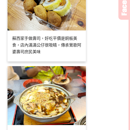
蘇西家手做壽司，好吃平價是銅板美
食，店內滿滿公仔很吸睛，傳承鶯歌阿
婆壽司庶民美味