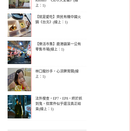
Risotto）《北市大安區》(線
上：1)
【就是愛吃】齊民有機中國火
鍋《台北》(線上：1)
【樂活市集】鹿港鎮第一公有
零售市場(線上：1)
林口龍抄手，心涼脾胃開(線
上：1)
法外搜查，EP7、EP8，終於抓
到鬼，但案件似乎還沒真正結
束(線上：1)