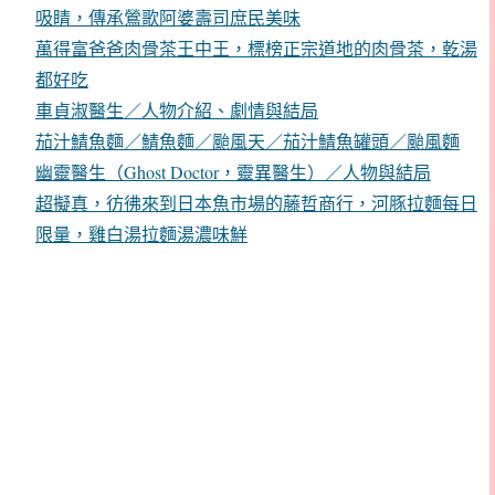
吸睛，傳承鶯歌阿婆壽司庶民美味
萬得富爸爸肉骨茶王中王，標榜正宗道地的肉骨茶，乾湯
都好吃
車貞淑醫生／人物介紹、劇情與結局
茄汁鯖魚麵／鯖魚麵／颱風天／茄汁鯖魚罐頭／颱風麵
幽靈醫生（Ghost Doctor，靈異醫生）／人物與結局
超擬真，彷彿來到日本魚市場的藤哲商行，河豚拉麵每日
限量，雞白湯拉麵湯濃味鮮