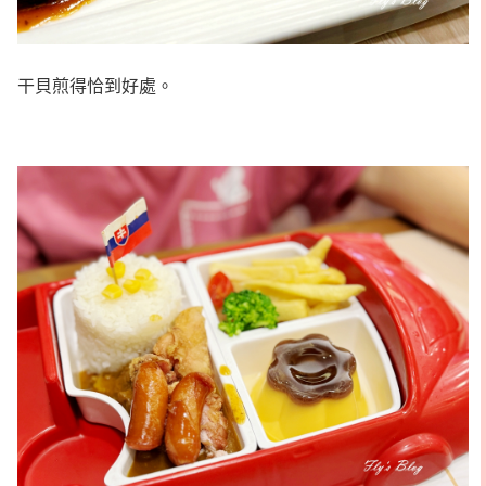
干貝煎得恰到好處。