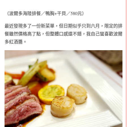
（波爾多海陸排餐／鴨胸+干貝／580元）
最近發現多了一份新菜單，但日期似乎只到六月，限定的排
餐雖然價格高了點，但整體口感還不錯，我自己蠻喜歡波爾
多紅酒醬。