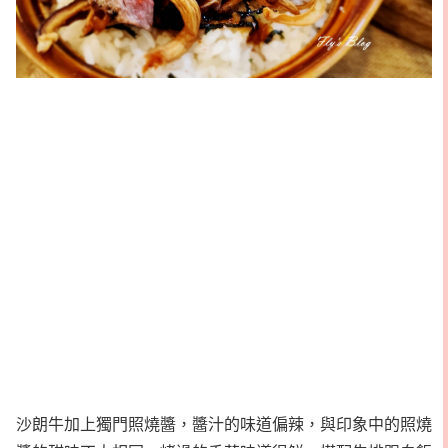
沙朗牛加上獨門照燒醬，醬汁的味道偏辣，與印象中的照燒