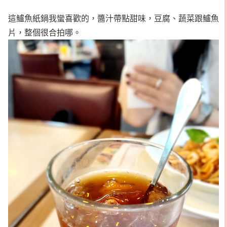
這鱸魚紙鍋我蠻喜歡的，醬汁帶點甜味，豆腐、蔬菜跟鱸魚
片，整個很合拍哪。