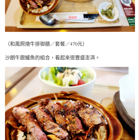
（和風照燒牛排御膳／套餐／470元）
沙朗牛跟鱸魚的組合，看起來很豐盛澎湃。