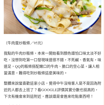
（牛肉蛋炒粄條／95元）
我點的牛肉炒粄條，本來一開始看到顏色還怕口味太淡不好
吃，沒想到吃第一口發現味道很不錯，不死鹹、香氣有，味
道足，QQ的粄條搭配嫩口的牛肉、脆口的空心菜，讓人相
當滿意，難得吃到炒粄條這麼美味的。
整體來說蠻喜歡這家小店，覺得中午沒啥客人是不是因為附
近的人都去上班了？看GOOGLE評價其實分數也挺高的，
下次有機會來到這附近，應該還是會進來吃點東西吧！