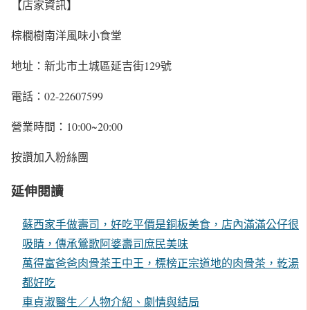
【店家資訊】
棕櫚樹南洋風味小食堂
地址：新北市土城區延吉街129號
電話：02-22607599
營業時間：10:00~20:00
按讚加入粉絲團
延伸閱讀
蘇西家手做壽司，好吃平價是銅板美食，店內滿滿公仔很
吸睛，傳承鶯歌阿婆壽司庶民美味
萬得富爸爸肉骨茶王中王，標榜正宗道地的肉骨茶，乾湯
都好吃
車貞淑醫生／人物介紹、劇情與結局