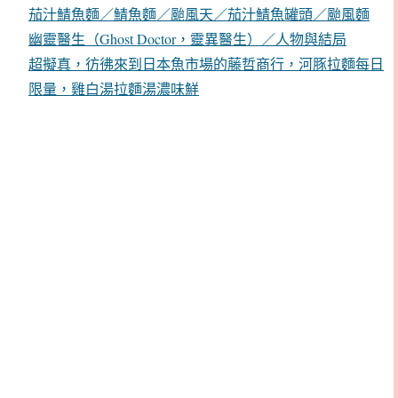
茄汁鯖魚麵／鯖魚麵／颱風天／茄汁鯖魚罐頭／颱風麵
幽靈醫生（Ghost Doctor，靈異醫生）／人物與結局
超擬真，彷彿來到日本魚市場的藤哲商行，河豚拉麵每日
限量，雞白湯拉麵湯濃味鮮