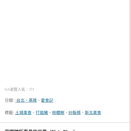
GA瀏覽人氣：371
分類:
‧台北、基隆
、
愛食記
標籤:
土城美食
、
打拋豬
、
棕櫚樹
、
炒粄條
、
新北美食