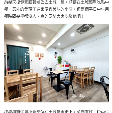
前幾天復健完跟著老公去土城一趟，順便在土城簡單吃點中
餐，意外的發現了這家便宜美味的小店，但整個平日中午用
餐時間幾乎都沒人，真的要請大家吃爆他吧！
棕櫚樹南洋風小食堂位在土城延吉街上，前面有好一段中午