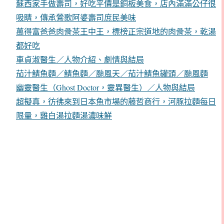
蘇西家手做壽司，好吃平價是銅板美食，店內滿滿公仔很
吸睛，傳承鶯歌阿婆壽司庶民美味
萬得富爸爸肉骨茶王中王，標榜正宗道地的肉骨茶，乾湯
都好吃
車貞淑醫生／人物介紹、劇情與結局
茄汁鯖魚麵／鯖魚麵／颱風天／茄汁鯖魚罐頭／颱風麵
幽靈醫生（Ghost Doctor，靈異醫生）／人物與結局
超擬真，彷彿來到日本魚市場的藤哲商行，河豚拉麵每日
限量，雞白湯拉麵湯濃味鮮