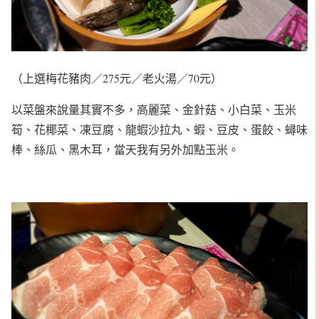
（上選梅花豬肉／275元／老火湯／70元）
以菜盤來說量其實不多，高麗菜、金針菇、小白菜、玉米
筍、花椰菜、凍豆腐、龍蝦沙拉丸、蝦、豆皮、蛋餃、蟳味
棒、絲瓜、黑木耳，當天我有另外加點玉米。