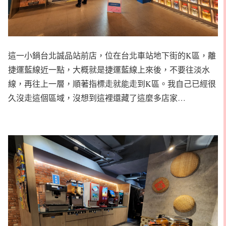
這一小鍋台北誠品站前店，位在台北車站地下街的K區，離
捷運藍線近一點，大概就是捷運藍線上來後，不要往淡水
線，再往上一層，順著指標走就能走到K區。我自己已經很
久沒走這個區域，沒想到這裡還藏了這麼多店家…