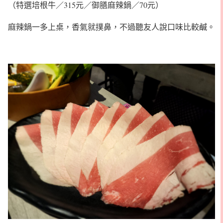
（特選培根牛／315元／御膳麻辣鍋／70元）
麻辣鍋一多上桌，香氣就撲鼻，不過聽友人說口味比較鹹。