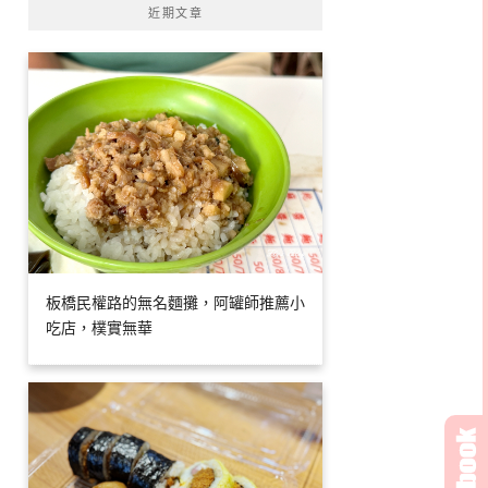
近期文章
板橋民權路的無名麵攤，阿罐師推薦小
吃店，樸實無華