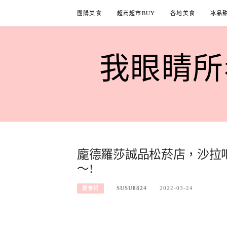
Skip
團購美食
超商超市BUY
各地美食
冰品
to
content
我眼睛所看
龐德羅莎誠品松菸店，沙拉
～!
SUSU8824
2022-03-24
愛食記