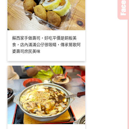
蘇西家手做壽司，好吃平價是銅板美
食，店內滿滿公仔很吸睛，傳承鶯歌阿
婆壽司庶民美味