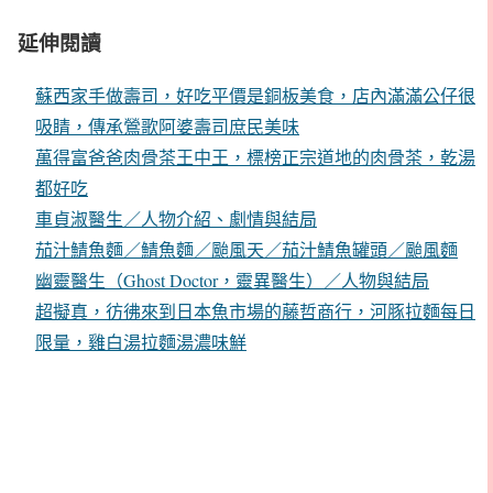
延伸閱讀
蘇西家手做壽司，好吃平價是銅板美食，店內滿滿公仔很
吸睛，傳承鶯歌阿婆壽司庶民美味
萬得富爸爸肉骨茶王中王，標榜正宗道地的肉骨茶，乾湯
都好吃
車貞淑醫生／人物介紹、劇情與結局
茄汁鯖魚麵／鯖魚麵／颱風天／茄汁鯖魚罐頭／颱風麵
幽靈醫生（Ghost Doctor，靈異醫生）／人物與結局
超擬真，彷彿來到日本魚市場的藤哲商行，河豚拉麵每日
限量，雞白湯拉麵湯濃味鮮