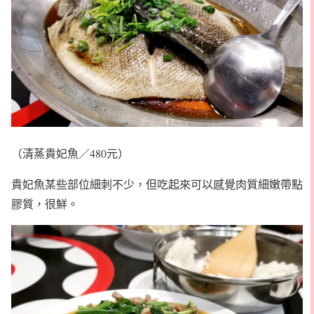
（清蒸貴妃魚／480元）
貴妃魚某些部位細刺不少，但吃起來可以感覺肉質細嫩帶點
膠質，很鮮。