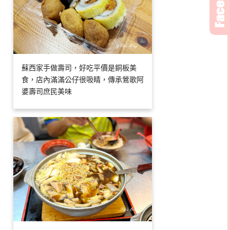
蘇西家手做壽司，好吃平價是銅板美
食，店內滿滿公仔很吸睛，傳承鶯歌阿
婆壽司庶民美味