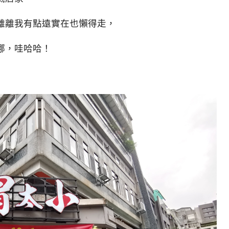
離離我有點遠實在也懶得走，
哪，哇哈哈！