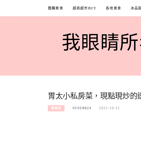
Skip
團購美食
超商超市BUY
各地美食
冰品
to
content
我眼睛所看
胃太小私房菜，現點現炒的
SUSU8824
2021-10-22
愛食記