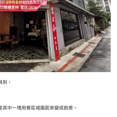
俱到，
是其中一塊用餐區域圍起來變成廚房。