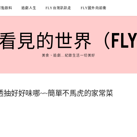
甜點飲料
追劇人生
FLY台灣趴趴走
FLY國外向前衝
見的世界（FLY'S
美食、追劇…紀錄生活一切美好
透抽好好味哪~~簡單不馬虎的家常菜