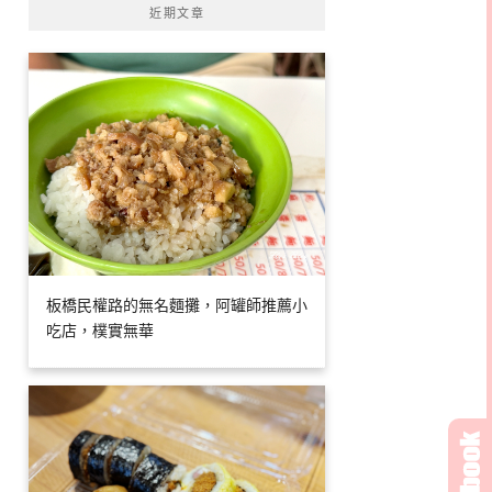
近期文章
板橋民權路的無名麵攤，阿罐師推薦小
吃店，樸實無華