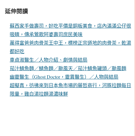
延伸閱讀
蘇西家手做壽司，好吃平價是銅板美食，店內滿滿公仔很
吸睛，傳承鶯歌阿婆壽司庶民美味
萬得富爸爸肉骨茶王中王，標榜正宗道地的肉骨茶，乾湯
都好吃
車貞淑醫生／人物介紹、劇情與結局
茄汁鯖魚麵／鯖魚麵／颱風天／茄汁鯖魚罐頭／颱風麵
幽靈醫生（Ghost Doctor，靈異醫生）／人物與結局
超擬真，彷彿來到日本魚市場的藤哲商行，河豚拉麵每日
限量，雞白湯拉麵湯濃味鮮