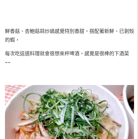
鮮香菇、杏鮑菇蒜炒過感覺特別香甜，搭配著新鮮、已剝殼
的蝦，
每次吃這道料理就會很想來杯啤酒，感覺是很棒的下酒菜
~~