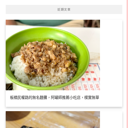
近期文章
板橋民權路的無名麵攤，阿罐師推薦小吃店，樸實無華