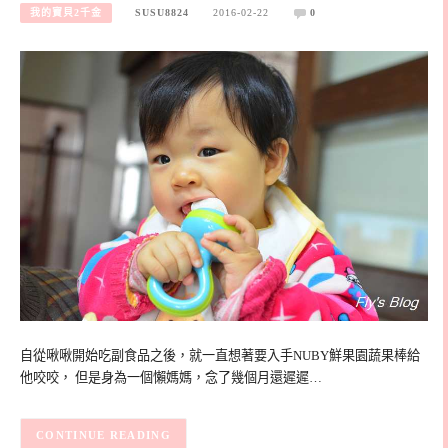
我的寶貝2千金
SUSU8824
2016-02-22
0
自從啾啾開始吃副食品之後，就一直想著要入手NUBY鮮果園蔬果棒給
他咬咬， 但是身為一個懶媽媽，念了幾個月還遲遲…
CONTINUE READING