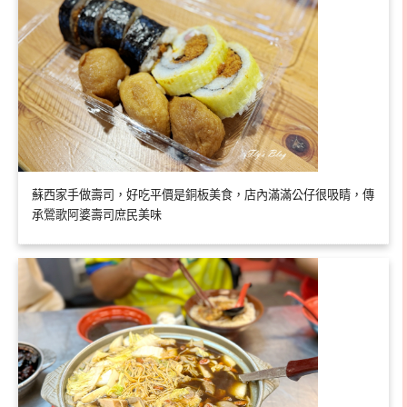
蘇西家手做壽司，好吃平價是銅板美食，店內滿滿公仔很吸睛，傳
承鶯歌阿婆壽司庶民美味