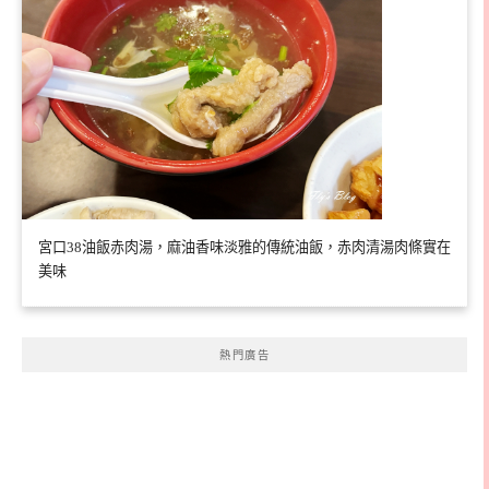
宮口38油飯赤肉湯，麻油香味淡雅的傳統油飯，赤肉清湯肉條實在
美味
熱門廣告