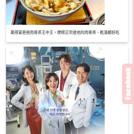
萬得富爸爸肉骨茶王中王，標榜正宗道地的肉骨茶，乾湯都好吃