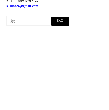
好！！ 我的聯絡方式：
susu8824@gmail.com
搜
尋
關
鍵
字: