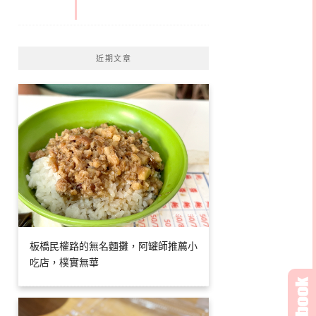
近期文章
板橋民權路的無名麵攤，阿罐師推薦小
吃店，樸實無華