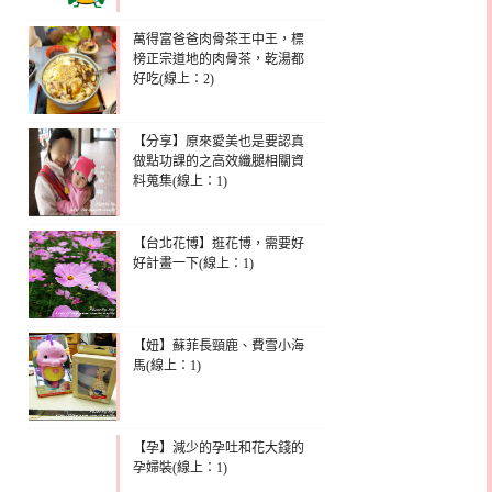
萬得富爸爸肉骨茶王中王，標
榜正宗道地的肉骨茶，乾湯都
好吃(線上：2)
【分享】原來愛美也是要認真
做點功課的之高效纖腿相關資
料蒐集(線上：1)
【台北花博】逛花博，需要好
好計畫一下(線上：1)
【妞】蘇菲長頸鹿、費雪小海
馬(線上：1)
【孕】減少的孕吐和花大錢的
孕婦裝(線上：1)