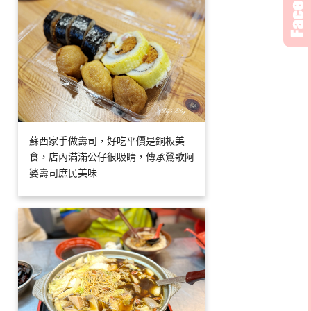
蘇西家手做壽司，好吃平價是銅板美
食，店內滿滿公仔很吸睛，傳承鶯歌阿
婆壽司庶民美味