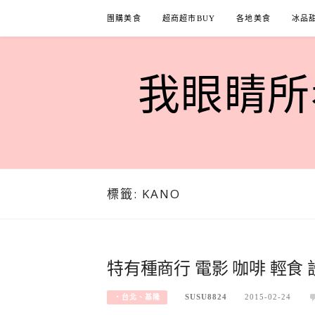
Skip
團購美食
超商超市BUY
各地美食
冰品
to
content
我眼睛所看
標籤:
KANO
特有種商行 電影 咖啡 輕食 
SUSU8824
2015-02-24
‧台北、基隆