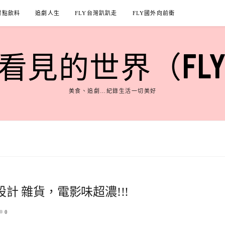
甜點飲料
追劇人生
FLY台灣趴趴走
FLY國外向前衝
見的世界（FLY'S
美食、追劇…紀錄生活一切美好
設計 雜貨，電影味超濃!!!
0