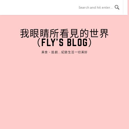
Skip
to
content
我眼睛所看見的世界
（FLY'S BLOG）
美食、追劇…紀錄生活一切美好