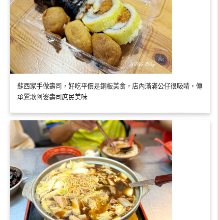
蘇西家手做壽司，好吃平價是銅板美食，店內滿滿公仔很吸睛，傳
承鶯歌阿婆壽司庶民美味