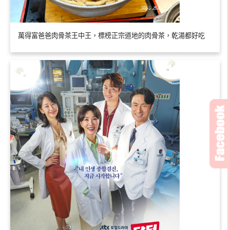
萬得富爸爸肉骨茶王中王，標榜正宗道地的肉骨茶，乾湯都好吃