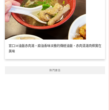
宮口38油飯赤肉湯，麻油香味淡雅的傳統油飯，赤肉清湯肉條實在
美味
熱門廣告