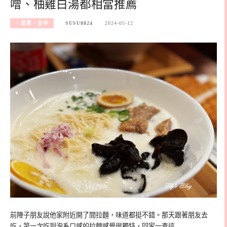
噌、柚雞白湯都相當推薦
‧苗栗、台中
SUSU8824
2024-05-12
前陣子朋友說他家附近開了間拉麵，味道都挺不錯。那天跟著朋友去
吃，第一次吃到泡系口感的拉麵感覺很獨特，回家一查這…