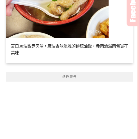
宮口38油飯赤肉湯，麻油香味淡雅的傳統油飯，赤肉清湯肉條實在
美味
熱門廣告