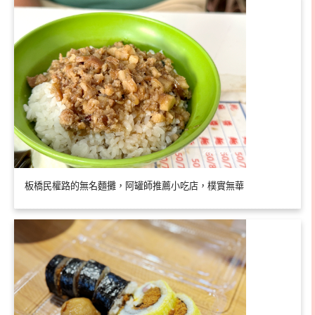
板橋民權路的無名麵攤，阿罐師推薦小吃店，樸實無華