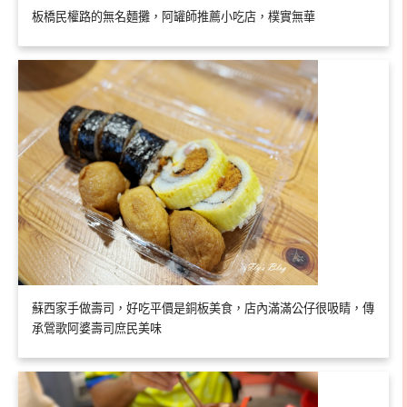
板橋民權路的無名麵攤，阿罐師推薦小吃店，樸實無華
蘇西家手做壽司，好吃平價是銅板美食，店內滿滿公仔很吸睛，傳
承鶯歌阿婆壽司庶民美味