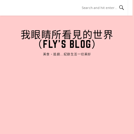
Skip
to
content
我眼睛所看見的世界
（FLY'S BLOG）
美食、追劇…紀錄生活一切美好