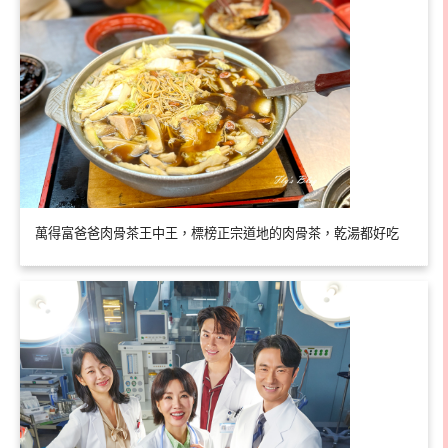
萬得富爸爸肉骨茶王中王，標榜正宗道地的肉骨茶，乾湯都好吃