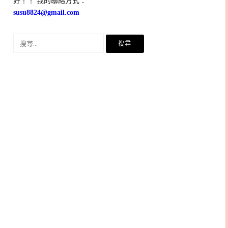
好！！ 我的聯絡方式：
susu8824@gmail.com
搜
尋
關
鍵
字: