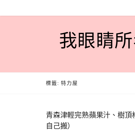
Skip
to
content
我眼睛所看
標籤:
特力屋
青森津輕完熟蘋果汁、樹頂
自己搬）