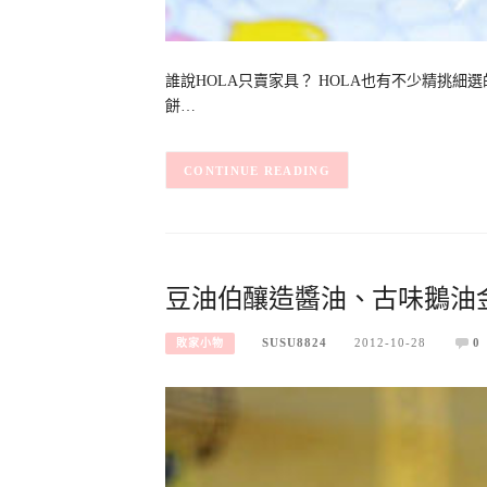
誰說HOLA只賣家具？ HOLA也有不少精挑
餅…
CONTINUE READING
豆油伯釀造醬油、古味鵝油
SUSU8824
2012-10-28
0
敗家小物