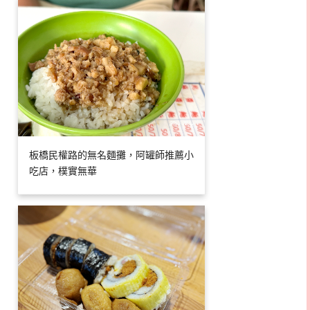
板橋民權路的無名麵攤，阿罐師推薦小
吃店，樸實無華