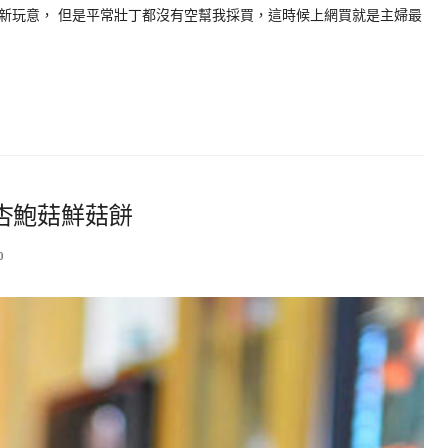
新玩意， 但是平常壯丁都沒有空幫我採買，這時候上網買就是主婦最
杏鮑菇鮮菇餅
0