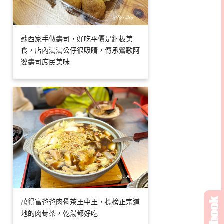
蘇西家手做壽司，好吃平價是銅板美
食，店內滿滿公仔很吸睛，傳承鶯歌阿
婆壽司庶民美味
萬得富爸爸肉骨茶王中王，標榜正宗道
地的肉骨茶，乾湯都好吃