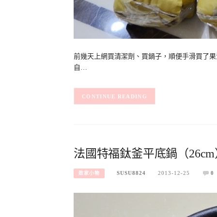
前幾天上網買清潔劑、買鍋子，順便手滑買了果汁
自…
CONTINUE READING
法國特福鈦釜平底鍋（26cm
SUSU8824
2013-12-25
0
敗家小物