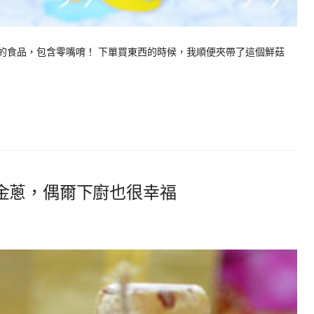
細選的食品，包含零嘴唷！ 下單買東西的時候，我順便夾帶了這個鮮菇
金蔥，偶爾下廚也很幸福