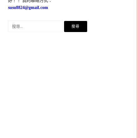
好！！ 我的聯絡方式：
susu8824@gmail.com
搜
尋
關
鍵
字: