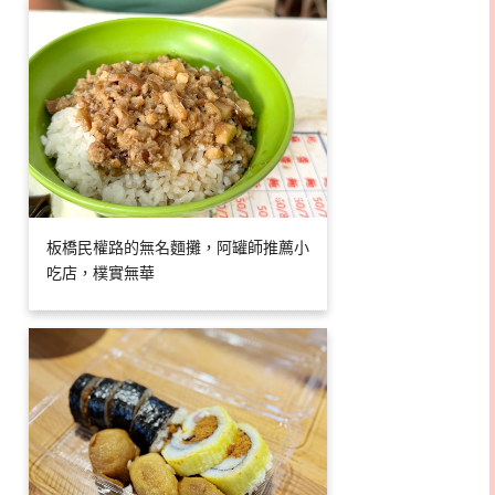
板橋民權路的無名麵攤，阿罐師推薦小
吃店，樸實無華