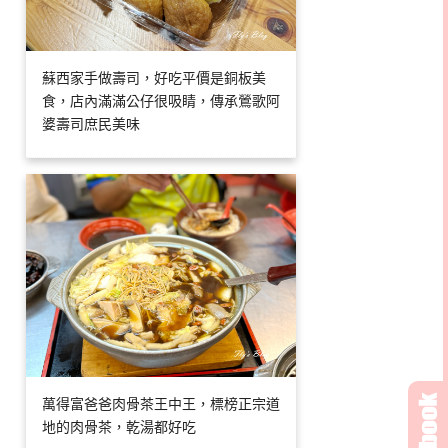
蘇西家手做壽司，好吃平價是銅板美
食，店內滿滿公仔很吸睛，傳承鶯歌阿
婆壽司庶民美味
萬得富爸爸肉骨茶王中王，標榜正宗道
地的肉骨茶，乾湯都好吃