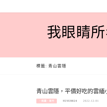
Skip
to
content
我眼睛所看
標籤:
青山雲隱
青山雲隱，平價好吃的雲緬
SUSU8824
2022-12-01
‧桃園、新竹