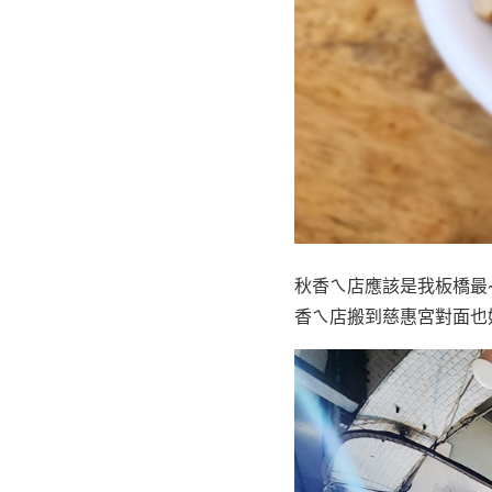
秋香ㄟ店應該是我板橋最
香ㄟ店搬到慈惠宮對面也