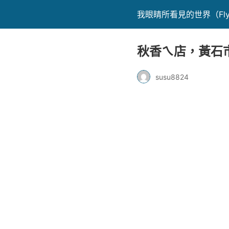
我眼睛所看見的世界（Fly's
秋香ㄟ店，黃石
susu8824