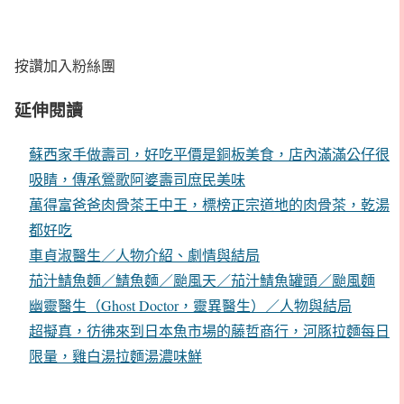
按讚加入粉絲團
延伸閱讀
蘇西家手做壽司，好吃平價是銅板美食，店內滿滿公仔很
吸睛，傳承鶯歌阿婆壽司庶民美味
萬得富爸爸肉骨茶王中王，標榜正宗道地的肉骨茶，乾湯
都好吃
車貞淑醫生／人物介紹、劇情與結局
茄汁鯖魚麵／鯖魚麵／颱風天／茄汁鯖魚罐頭／颱風麵
幽靈醫生（Ghost Doctor，靈異醫生）／人物與結局
超擬真，彷彿來到日本魚市場的藤哲商行，河豚拉麵每日
限量，雞白湯拉麵湯濃味鮮